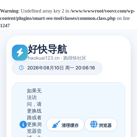
Warning
: Undefined array key 2 in
/www/wwwroot/voovr.com/wp-
content/plugins/smart-seo-tool/classes/common.class.php
on line
1247