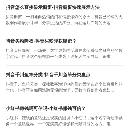
抖音怎么直接显示橱窗-抖音橱窗快速展示方法
抖音橱窗，一扇通向热销的门在信息爆炸的今天，抖音已经成为无
数创作者展示才华、分享生活的舞台。而在这片广阔的天地...
抖音买粉降权-抖音买粉降权疑虑？
抖音买粉降权：一场关于数字虚荣的反思在这个看似光鲜亮丽的数
字时代，抖音这个短视频平台成为了许多人展示自我、追求...
抖音千川鱼竿分类-抖音千川鱼竿分类盘点
抖音千川鱼竿分类：探秘数字海洋中的垂钓哲学在这个信息爆炸的
时代，抖音平台如同浩瀚无垠的海洋，无数内容创作者犹如...
小红书赚钱吗可信吗-小红书赚钱可信？
小红书，赚钱的童话还是现实的困境？小红书，这个名字听起来就
像一个童话世界，一个充满美好憧憬和无限可能的地方。但...