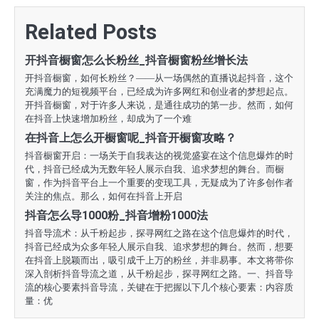
导
航
Related Posts
开抖音橱窗怎么长粉丝_抖音橱窗粉丝增长法
开抖音橱窗，如何长粉丝？——从一场偶然的直播说起抖音，这个
充满魔力的短视频平台，已经成为许多网红和创业者的梦想起点。
开抖音橱窗，对于许多人来说，是通往成功的第一步。然而，如何
在抖音上快速增加粉丝，却成为了一个难
在抖音上怎么开橱窗呢_抖音开橱窗攻略？
抖音橱窗开启：一场关于自我表达的视觉盛宴在这个信息爆炸的时
代，抖音已经成为无数年轻人展示自我、追求梦想的舞台。而橱
窗，作为抖音平台上一个重要的变现工具，无疑成为了许多创作者
关注的焦点。那么，如何在抖音上开启
抖音怎么导1000粉_抖音增粉1000法
抖音导流术：从千粉起步，探寻网红之路在这个信息爆炸的时代，
抖音已经成为众多年轻人展示自我、追求梦想的舞台。然而，想要
在抖音上脱颖而出，吸引成千上万的粉丝，并非易事。本文将带你
深入剖析抖音导流之道，从千粉起步，探寻网红之路。一、抖音导
流的核心要素抖音导流，关键在于把握以下几个核心要素：内容质
量：优