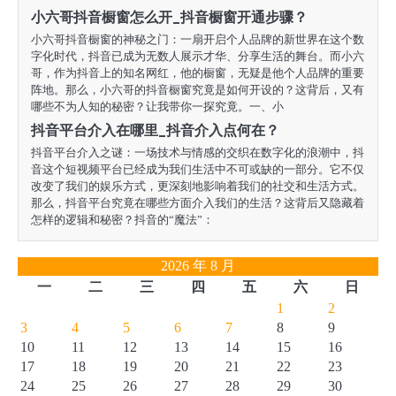
小六哥抖音橱窗怎么开_抖音橱窗开通步骤？
小六哥抖音橱窗的神秘之门：一扇开启个人品牌的新世界在这个数
字化时代，抖音已成为无数人展示才华、分享生活的舞台。而小六
哥，作为抖音上的知名网红，他的橱窗，无疑是他个人品牌的重要
阵地。那么，小六哥的抖音橱窗究竟是如何开设的？这背后，又有
哪些不为人知的秘密？让我带你一探究竟。一、小
抖音平台介入在哪里_抖音介入点何在？
抖音平台介入之谜：一场技术与情感的交织在数字化的浪潮中，抖
音这个短视频平台已经成为我们生活中不可或缺的一部分。它不仅
改变了我们的娱乐方式，更深刻地影响着我们的社交和生活方式。
那么，抖音平台究竟在哪些方面介入我们的生活？这背后又隐藏着
怎样的逻辑和秘密？抖音的“魔法”：
2026 年 8 月
一
二
三
四
五
六
日
1
2
3
4
5
6
7
8
9
10
11
12
13
14
15
16
17
18
19
20
21
22
23
24
25
26
27
28
29
30