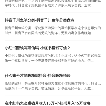
抖音买粉降权：一场关于数字虚荣的反思在这个看似光鲜亮丽的数
字时代，抖音这个短视频平台成为了许多人展示自我、追求...
抖音千川鱼竿分类-抖音千川鱼竿分类盘点
抖音千川鱼竿分类：探秘数字海洋中的垂钓哲学在这个信息爆炸的
时代，抖音平台如同浩瀚无垠的海洋，无数内容创作者犹如...
小红书赚钱吗可信吗-小红书赚钱可信？
小红书，赚钱的童话还是现实的困境？小红书，这个名字听起来就
像一个童话世界，一个充满美好憧憬和无限可能的地方。但...
什么账号才能吸粉呢抖音-抖音吸粉秘籍
吸粉的密码：抖音账号的神秘魅力在这个信息爆炸的时代，抖音已
经成为了一个展示自我、交流情感、分享生活的平台。无数...
在小红书怎么赚钱月收入15万-小红书月入15万攻略