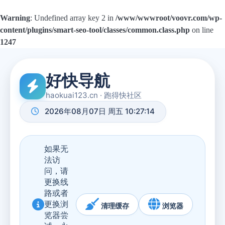
Warning
: Undefined array key 2 in
/www/wwwroot/voovr.com/wp-
content/plugins/smart-seo-tool/classes/common.class.php
on line
1247