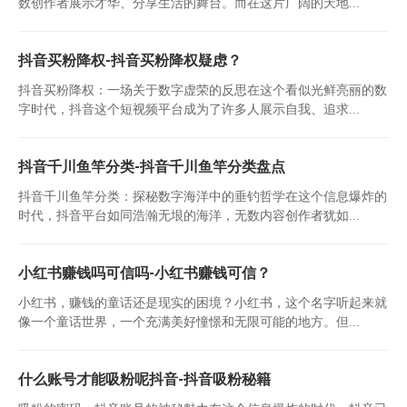
数创作者展示才华、分享生活的舞台。而在这片广阔的天地...
抖音买粉降权-抖音买粉降权疑虑？
抖音买粉降权：一场关于数字虚荣的反思在这个看似光鲜亮丽的数
字时代，抖音这个短视频平台成为了许多人展示自我、追求...
抖音千川鱼竿分类-抖音千川鱼竿分类盘点
抖音千川鱼竿分类：探秘数字海洋中的垂钓哲学在这个信息爆炸的
时代，抖音平台如同浩瀚无垠的海洋，无数内容创作者犹如...
小红书赚钱吗可信吗-小红书赚钱可信？
小红书，赚钱的童话还是现实的困境？小红书，这个名字听起来就
像一个童话世界，一个充满美好憧憬和无限可能的地方。但...
什么账号才能吸粉呢抖音-抖音吸粉秘籍