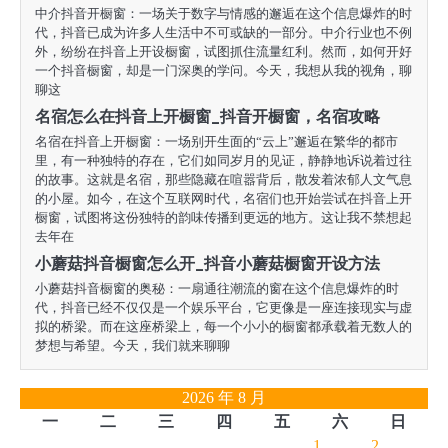
中介抖音开橱窗：一场关于数字与情感的邂逅在这个信息爆炸的时
代，抖音已成为许多人生活中不可或缺的一部分。中介行业也不例
外，纷纷在抖音上开设橱窗，试图抓住流量红利。然而，如何开好
一个抖音橱窗，却是一门深奥的学问。今天，我想从我的视角，聊
聊这
名宿怎么在抖音上开橱窗_抖音开橱窗，名宿攻略
名宿在抖音上开橱窗：一场别开生面的“云上”邂逅在繁华的都市
里，有一种独特的存在，它们如同岁月的见证，静静地诉说着过往
的故事。这就是名宿，那些隐藏在喧嚣背后，散发着浓郁人文气息
的小屋。如今，在这个互联网时代，名宿们也开始尝试在抖音上开
橱窗，试图将这份独特的韵味传播到更远的地方。这让我不禁想起
去年在
小蘑菇抖音橱窗怎么开_抖音小蘑菇橱窗开设方法
小蘑菇抖音橱窗的奥秘：一扇通往潮流的窗在这个信息爆炸的时
代，抖音已经不仅仅是一个娱乐平台，它更像是一座连接现实与虚
拟的桥梁。而在这座桥梁上，每一个小小的橱窗都承载着无数人的
梦想与希望。今天，我们就来聊聊
2026 年 8 月
一
二
三
四
五
六
日
1
2