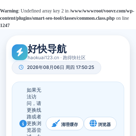
Warning
: Undefined array key 2 in
/www/wwwroot/voovr.com/wp-
content/plugins/smart-seo-tool/classes/common.class.php
on line
1247