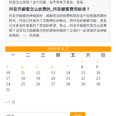
抖音怎么变现？这个问题，似乎简单又复杂。变现，
抖音开橱窗怎么收费的_抖音橱窗费用标准？
抖音开橱窗的神秘面纱：揭秘背后的收费机制在这个短视频风靡的
时代，抖音已经成为了无数网红的舞台。而抖音的橱窗功能，更是
让许多创作者看到了变现的希望。那么，抖音开橱窗究竟怎么收费
呢？这背后又隐藏着怎样的逻辑和规则？让我们一起来揭开这神秘
的面纱。一、抖音橱
2026 年 8 月
一
二
三
四
五
六
日
1
2
3
4
5
6
7
8
9
10
11
12
13
14
15
16
17
18
19
20
21
22
23
24
25
26
27
28
29
30
31
« 7 月
搜