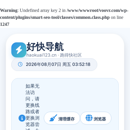
Warning
: Undefined array key 2 in
/www/wwwroot/voovr.com/wp-
content/plugins/smart-seo-tool/classes/common.class.php
on line
1247