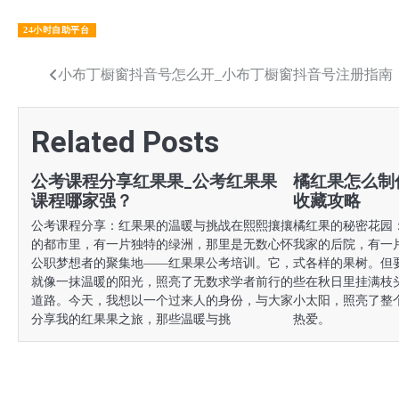
24小时自助平台
文
小布丁橱窗抖音号怎么开_小布丁橱窗抖音号注册指南
章
Related Posts
导
航
公考课程分享红果果_公考红果果
橘红果怎么制
课程哪家强？
收藏攻略
公考课程分享：红果果的温暖与挑战在熙熙攘攘
橘红果的秘密花园
的都市里，有一片独特的绿洲，那里是无数心怀
我家的后院，有一
公职梦想者的聚集地——红果果公考培训。它，
式各样的果树。但
就像一抹温暖的阳光，照亮了无数求学者前行的
些在秋日里挂满枝
道路。今天，我想以一个过来人的身份，与大家
小太阳，照亮了整
分享我的红果果之旅，那些温暖与挑
热爱。