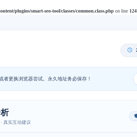
tent/plugins/smart-seo-tool/classes/common.class.php
on line
124