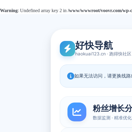
Warning
: Undefined array key 2 in
/www/wwwroot/voovr.com/wp-con