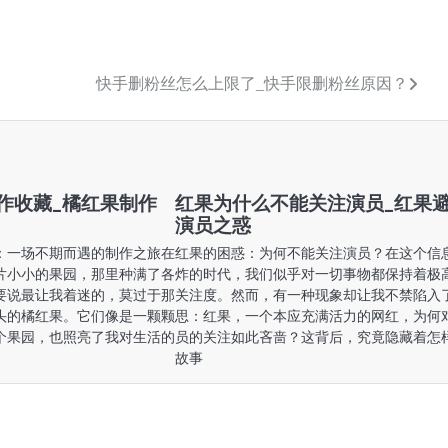
快手删粉丝怎么上限了_快手限删粉丝原因？
作收藏_橘红果制作
红果为什么不能关注演员_红果
演员之惑
：一场不期而遇的制作之旅在
红果的困惑：为何不能关注演员？在这个信
片小小的果园，那里种满了各
炸的时代，我们似乎对一切事物都保持着极
要说最让我着迷的，莫过于那
关注度。然而，有一种现象却让我不禁陷入
头的橘红果。它们像是一颗颗
思：红果，一个本应充满活力的网红，为何
个果园，也照亮了我对生活的
员的关注如此吝啬？这背后，究竟隐藏着怎
故事