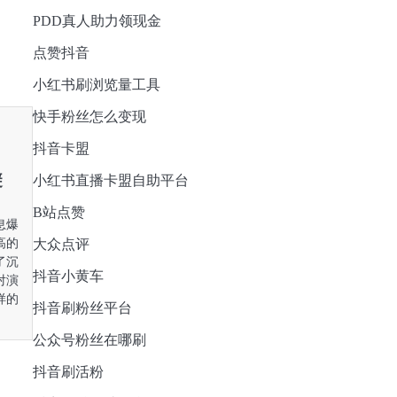
PDD真人助力领现金
点赞抖音
小红书刷浏览量工具
快手粉丝怎么变现
抖音卡盟
避
小红书直播卡盟自助平台
B站点赞
息爆
高的
大众点评
了沉
抖音小黄车
对演
样的
抖音刷粉丝平台
公众号粉丝在哪刷
抖音刷活粉