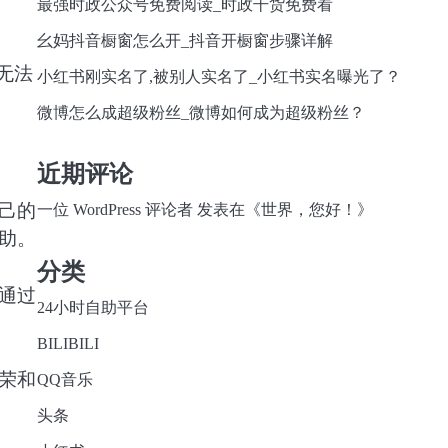
最强时政公众号免费阅读_时政干货免费看
幺妈抖音橱窗怎么开_抖音开橱窗步骤详解
无法
小红书刚实名了,被别人实名了_小红书实名曝光了？
微博怎么成超级粉丝_微博如何成为超级粉丝？
近期评论
己的
一位 WordPress 评论者
发表在《
世界，您好！
》
助。
分类
通过
24小时自助平台
BILIBILI
荣和
QQ音乐
头条