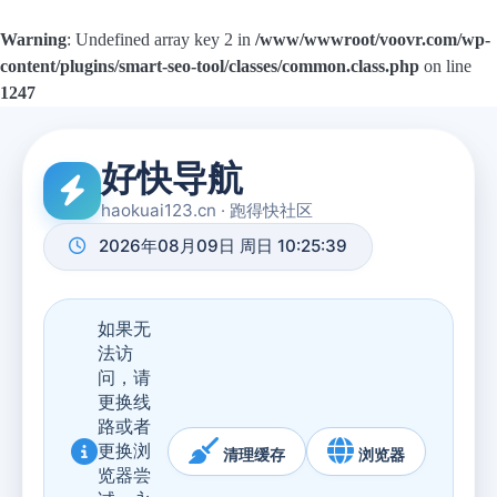
Warning
: Undefined array key 2 in
/www/wwwroot/voovr.com/wp-
content/plugins/smart-seo-tool/classes/common.class.php
on line
1247