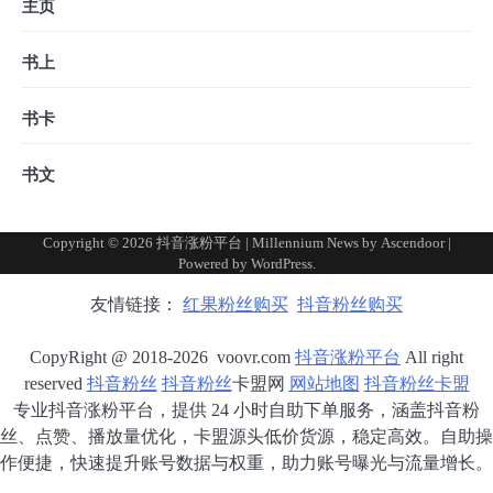
主页
书上
书卡
书文
Copyright © 2026
抖音涨粉平台
| Millennium News by
Ascendoor
|
Powered by
WordPress
.
友情链接：
红果粉丝购买
抖音粉丝购买
CopyRight @ 2018-2026 voovr.com
抖音涨粉平台
All right
reserved
抖音粉丝
抖音粉丝
卡盟网
网站地图
抖音粉丝卡盟
专业抖音涨粉平台，提供 24 小时自助下单服务，涵盖抖音粉
丝、点赞、播放量优化，卡盟源头低价货源，稳定高效。自助操
作便捷，快速提升账号数据与权重，助力账号曝光与流量增长。