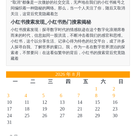
“取消”都像是一次微妙的社交交流，无声地在我们的小红书账号之
间编织着一种隐秘的网络。那么，当一个人关注了你，随后又取消
关注，这背后究竟隐藏着怎
小红书搜索发现_小红书热门搜索揭秘
小红书搜索发现：探寻数字时代的情感轨迹在这个数字化浪潮席卷
而来的时代，信息如同一股洪流，不断冲击着我们的感官和思维。
小红书，这个以分享生活、记录心得为特色的社交平台，成了许多
人探寻自我、了解世界的窗口。我，作为一名在数字世界漂泊的探
索者，不禁要问：在这看似繁华的背后，小红书的搜索背后究竟隐
藏着
2026 年 8 月
一
二
三
四
五
六
日
1
2
3
4
5
6
7
8
9
10
11
12
13
14
15
16
17
18
19
20
21
22
23
24
25
26
27
28
29
30
31