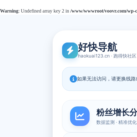
Warning
: Undefined array key 2 in
/www/wwwroot/voovr.com/wp-con