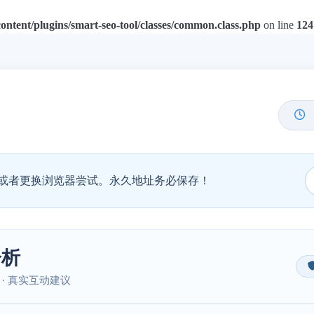
tent/plugins/smart-seo-tool/classes/common.class.php
on line
124