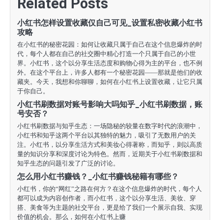
Related Posts
航
小红书怎样设置收藏仅自己可见_设置私密收藏小红书
攻略
在小红书的秘密花园：如何让收藏只属于自己在这个信息爆炸的时
代，每个人都在自己的社交圈中精心打造一个只属于自己的小世
界。小红书，这个以分享生活态度和购物心得为主的平台，也不例
外。在这个平台上，许多人都有一个秘密花园——那就是他们的收
藏夹。今天，我想和你聊聊，如何在小红书上设置收藏，让它只属
于你自己。
小红书刷数据对账号影响大吗知乎_小红书刷数据，账
号安否？
小红书刷数据与知乎生态：一场隐秘的较量在数字时代的浪潮中，
小红书和知乎这两个平台以其独特的魅力，吸引了无数用户的关
注。小红书，以分享生活方式和美妆心得著称，而知乎，则以高质
量的知识分享和深度讨论为特色。然而，近期关于小红书刷数据和
知乎生态的问题引发了广泛的讨论。
怎么用小红书赚钱？_小红书赚钱秘籍有哪些？
小红书，你的“网红”之路在何方？在这个信息爆炸的时代，每个人
都可以成为内容创作者，而小红书，这个以分享生活、美妆、穿
搭、美食等为主题的社交平台，更是给了我们一个展示自我、实现
价值的机会。那么，如何在小红书上赚