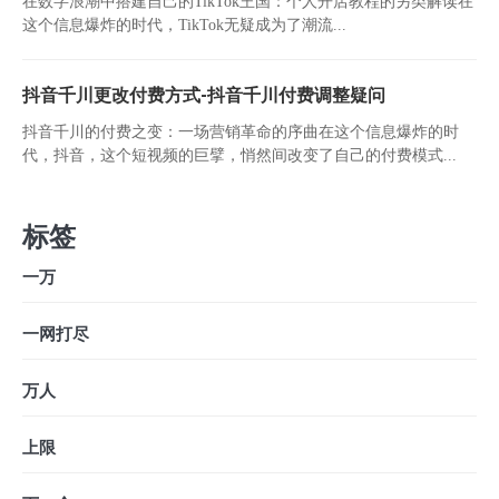
在数字浪潮中搭建自己的TikTok王国：个人开店教程的另类解读在
这个信息爆炸的时代，TikTok无疑成为了潮流...
抖音千川更改付费方式-抖音千川付费调整疑问
抖音千川的付费之变：一场营销革命的序曲在这个信息爆炸的时
代，抖音，这个短视频的巨擘，悄然间改变了自己的付费模式...
标签
一万
一网打尽
万人
上限