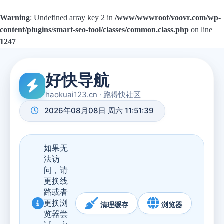
Warning
: Undefined array key 2 in
/www/wwwroot/voovr.com/wp-
content/plugins/smart-seo-tool/classes/common.class.php
on line
1247