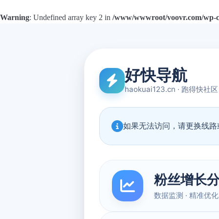
Warning
: Undefined array key 2 in
/www/wwwroot/voovr.com/wp-con