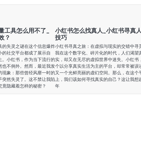
量工具怎么用不了_
小红书怎么找真人_小红书寻真
效？
技巧
具的失灵之谜在这个信息爆炸
小红书寻真之旅：在虚拟与现实的交错中寻
小的社交平台都成了展示自
我在这个数字化、碎片化的时代，人们渴望
土。小红书，作为当下流行的
实，却又在无尽的虚拟世界中迷失。小红书
然也不例外。然而，最近我发
个以分享真实生活为主的平台，却常常被误
的现象：那些曾经风靡一时的
又一个光鲜亮丽的虚幻空间。那么，在这个
乎突然失灵了。这不禁让我陷
上，我们该如何寻找真实的自己？这让我想
究竟隐藏着怎样的秘密？
年