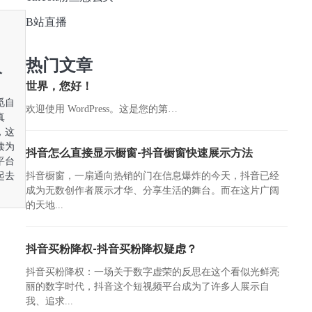
B站直播
热门文章
人
世界，您好！
觅自
欢迎使用 WordPress。这是您的第…
真
，这
读为
抖音怎么直接显示橱窗-抖音橱窗快速展示方法
平台
抖音橱窗，一扇通向热销的门在信息爆炸的今天，抖音已经
起去
成为无数创作者展示才华、分享生活的舞台。而在这片广阔
的天地...
抖音买粉降权-抖音买粉降权疑虑？
抖音买粉降权：一场关于数字虚荣的反思在这个看似光鲜亮
丽的数字时代，抖音这个短视频平台成为了许多人展示自
我、追求...