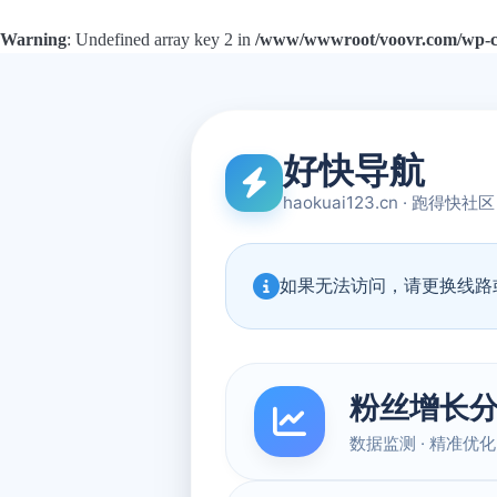
Warning
: Undefined array key 2 in
/www/wwwroot/voovr.com/wp-con