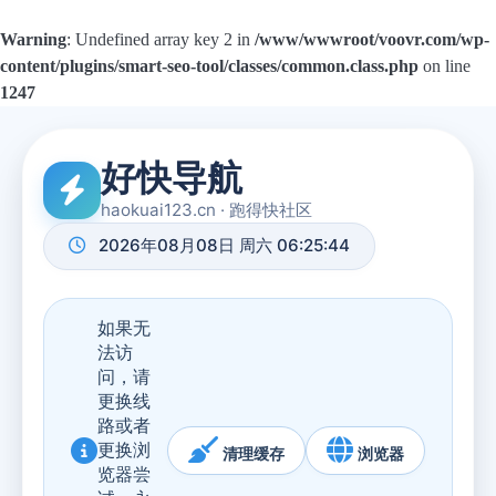
Warning
: Undefined array key 2 in
/www/wwwroot/voovr.com/wp-
content/plugins/smart-seo-tool/classes/common.class.php
on line
1247