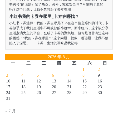
书买号”的话题引发了热议。买号，究竟安全吗？可靠吗？真的
吗？这个问题，让我不禁想起了去年在朋
小红书我的卡券在哪里_卡券在哪找？
小红书卡券迷踪：我的卡券去哪儿了？在这个信息爆炸的时代，卡
券似乎成了我们生活中不可或缺的小确幸。而小红书，这个以分享
生活点滴为主的平台，也成了卡券的聚集地。但你是否曾有过这样
的困惑：“我的卡券在哪里？”这个问题，就像一道谜题，让我不禁
陷入了深思。一、卡券，生活的调味品我记得
2026 年 8 月
一
二
三
四
五
六
日
1
2
3
4
5
6
7
8
9
10
11
12
13
14
15
16
17
18
19
20
21
22
23
24
25
26
27
28
29
30
31
« 7 月