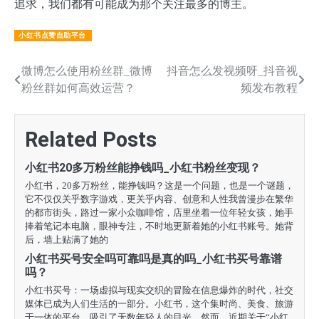
追求，我们都有可能成为那个关注最多的博主。
小红书点赞自助平台
文
微博怎么使用粉丝群_微博
抖音怎么发视频呀_抖音视
粉丝群如何高效运营？
频发布教程
章
导
Related Posts
航
小红书20多万粉丝能挣钱吗_小红书粉丝变现？
小红书，20多万粉丝，能挣钱吗？这是一个问题，也是一个谜题，
它不仅仅关乎数字游戏，更关乎内容、创意和人性我曾漫步在繁华
的都市街头，路过一家小众咖啡馆，店里坐着一位年轻女孩，她手
捧着笔记本电脑，眼神专注，不时地更新着她的小红书账号。她背
后，墙上贴满了她的
小红书买号安全吗可靠吗是真的吗_小红书买号靠谱
吗？
小红书买号：一场虚拟与现实交织的冒险在信息爆炸的时代，社交
媒体已成为人们生活的一部分。小红书，这个集时尚、美食、旅游
于一体的平台，吸引了无数年轻人的目光。然而，近期关于“小红