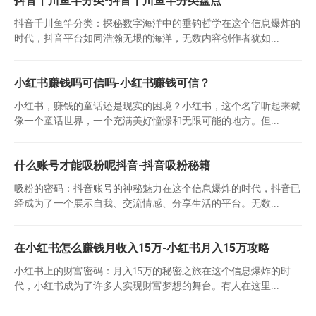
抖音千川鱼竿分类-抖音千川鱼竿分类盘点
抖音千川鱼竿分类：探秘数字海洋中的垂钓哲学在这个信息爆炸的
时代，抖音平台如同浩瀚无垠的海洋，无数内容创作者犹如...
小红书赚钱吗可信吗-小红书赚钱可信？
小红书，赚钱的童话还是现实的困境？小红书，这个名字听起来就
像一个童话世界，一个充满美好憧憬和无限可能的地方。但...
什么账号才能吸粉呢抖音-抖音吸粉秘籍
吸粉的密码：抖音账号的神秘魅力在这个信息爆炸的时代，抖音已
经成为了一个展示自我、交流情感、分享生活的平台。无数...
在小红书怎么赚钱月收入15万-小红书月入15万攻略
小红书上的财富密码：月入15万的秘密之旅在这个信息爆炸的时
代，小红书成为了许多人实现财富梦想的舞台。有人在这里...