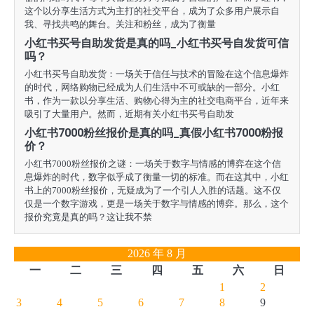
这个以分享生活方式为主打的社交平台，成为了众多用户展示自
我、寻找共鸣的舞台。关注和粉丝，成为了衡量
小红书买号自助发货是真的吗_小红书买号自发货可信
吗？
小红书买号自助发货：一场关于信任与技术的冒险在这个信息爆炸
的时代，网络购物已经成为人们生活中不可或缺的一部分。小红
书，作为一款以分享生活、购物心得为主的社交电商平台，近年来
吸引了大量用户。然而，近期有关小红书买号自助发
小红书7000粉丝报价是真的吗_真假小红书7000粉报
价？
小红书7000粉丝报价之谜：一场关于数字与情感的博弈在这个信
息爆炸的时代，数字似乎成了衡量一切的标准。而在这其中，小红
书上的7000粉丝报价，无疑成为了一个引人入胜的话题。这不仅
仅是一个数字游戏，更是一场关于数字与情感的博弈。那么，这个
报价究竟是真的吗？这让我不禁
2026 年 8 月
一
二
三
四
五
六
日
1
2
3
4
5
6
7
8
9