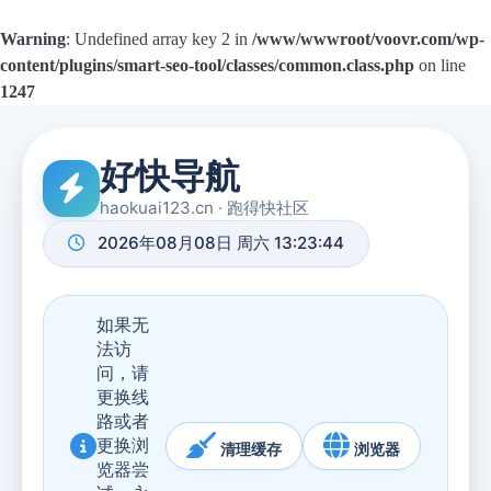
Warning
: Undefined array key 2 in
/www/wwwroot/voovr.com/wp-
content/plugins/smart-seo-tool/classes/common.class.php
on line
1247