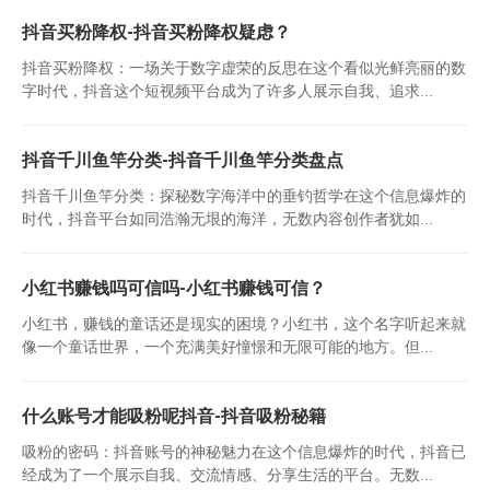
抖音买粉降权-抖音买粉降权疑虑？
抖音买粉降权：一场关于数字虚荣的反思在这个看似光鲜亮丽的数
字时代，抖音这个短视频平台成为了许多人展示自我、追求...
抖音千川鱼竿分类-抖音千川鱼竿分类盘点
抖音千川鱼竿分类：探秘数字海洋中的垂钓哲学在这个信息爆炸的
时代，抖音平台如同浩瀚无垠的海洋，无数内容创作者犹如...
小红书赚钱吗可信吗-小红书赚钱可信？
小红书，赚钱的童话还是现实的困境？小红书，这个名字听起来就
像一个童话世界，一个充满美好憧憬和无限可能的地方。但...
什么账号才能吸粉呢抖音-抖音吸粉秘籍
吸粉的密码：抖音账号的神秘魅力在这个信息爆炸的时代，抖音已
经成为了一个展示自我、交流情感、分享生活的平台。无数...