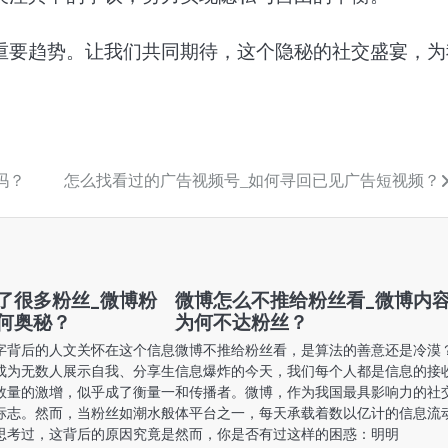
重要趋势。让我们共同期待，这个隐秘的社交盛宴，为
吗？
怎么找看过的广告视频号_如何寻回已见广告短视频？
了很多粉丝_微博粉
微博怎么不推给粉丝看_微博内
何奥秘？
为何不达粉丝？
字背后的人文关怀在这个信息
微博不推给粉丝看，是算法的善意还是冷漠
成为无数人展示自我、分享生
信息爆炸的今天，我们每个人都是信息的接
数量的激增，似乎成了衡量一
和传播者。微博，作为我国最具影响力的社
标志。然而，当粉丝如潮水般
体平台之一，每天承载着数以亿计的信息流
思考过，这背后的原因究竟是
然而，你是否有过这样的困惑：明明