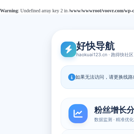
Warning
: Undefined array key 2 in
/www/wwwroot/voovr.com/wp-con