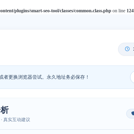
tent/plugins/smart-seo-tool/classes/common.class.php
on line
124