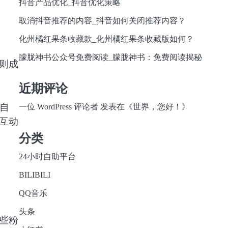
抖音产品优化_抖音优化策略
取消抖音推荐的内容_抖音如何关闭推荐内容？
化州橘红果条收藏款_化州橘红果条收藏版如何？
朦胧神书公众号免费阅读_朦胧神书：免费阅读揭秘
则成
近期评论
自
一位 WordPress 评论者
发表在《
世界，您好！
》
互动
分类
24小时自助平台
BILIBILI
QQ音乐
头条
些粉