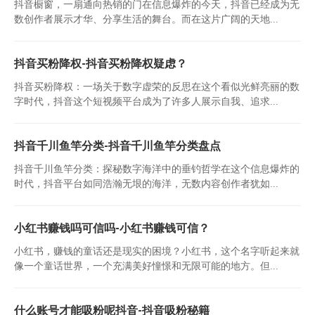
抖音橱窗，一扇通向热销的门在信息爆炸的今天，抖音已经成为无
数创作者展示才华、分享生活的舞台。而在这片广阔的天地...
抖音买粉降权-抖音买粉降权疑虑？
抖音买粉降权：一场关于数字虚荣的反思在这个看似光鲜亮丽的数
字时代，抖音这个短视频平台成为了许多人展示自我、追求...
抖音千川鱼竿分类-抖音千川鱼竿分类盘点
抖音千川鱼竿分类：探秘数字海洋中的垂钓哲学在这个信息爆炸的
时代，抖音平台如同浩瀚无垠的海洋，无数内容创作者犹如...
小红书赚钱吗可信吗-小红书赚钱可信？
小红书，赚钱的童话还是现实的困境？小红书，这个名字听起来就
像一个童话世界，一个充满美好憧憬和无限可能的地方。但...
什么账号才能吸粉呢抖音-抖音吸粉秘籍