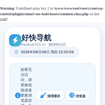
Warning
: Undefined array key 2 in
/www/wwwroot/voovr.com/wp-
content/plugins/smart-seo-tool/classes/common.class.php
on line
1247