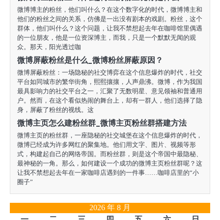
微博博主的粉丝，他们叫什么？在这个数字化的时代，微博博主和
他们的粉丝之间的关系，仿佛是一出没有剧本的戏剧。粉丝，这个
群体，他们叫什么？这个问题，让我不禁想起去年在咖啡馆里偶遇
的一位朋友，他是一位资深博主，而我，只是一个默默无闻的观
众。那天，阳光透过咖
微博屏蔽粉丝是什么_微博粉丝屏蔽原因？
微博屏蔽粉丝：一场隐秘的社交博弈在这个信息爆炸的时代，社交
平台如同城市的繁华街角，熙熙攘攘，人声鼎沸。微博，作为我国
最具影响力的社交平台之一，汇聚了无数明星、意见领袖和普通用
户。然而，在这个看似热闹的舞台上，却有一群人，他们选择了隐
身，屏蔽了粉丝的视线。这
微博主页怎么建粉丝群_微博主页粉丝群搭建方法
微博主页的粉丝群，一座隐秘的社交城堡在这个信息爆炸的时代，
微博已经成为许多网红的聚集地。他们用文字、图片、视频等形
式，构建起自己的网络帝国。而粉丝群，则是这个帝国中最隐秘、
最神秘的一角。那么，如何建设一个成功的微博主页粉丝群呢？这
让我不禁想起去年在一家咖啡店遇到的一件事……咖啡店里的“小
圈子”
2026 年 8 月
一
二
三
四
五
六
日