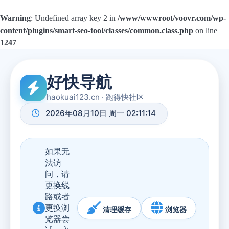
Warning
: Undefined array key 2 in
/www/wwwroot/voovr.com/wp-
content/plugins/smart-seo-tool/classes/common.class.php
on line
1247