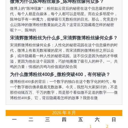
微博为什么陈坤粉丝最多_陈坤粉丝缘何众多？
微博上的“陈坤现象”：粉丝如云背后的秘密在这个信息爆炸的时
代，每个人都是自媒体，每个人都可以是明星。而在众多明星中，
陈坤似乎有一种魔力，能够吸引无数粉丝的目光。那么，究竟是什
么让陈坤的微博粉丝数量如此之高？这背后又隐藏着怎样的秘密
呢？一、陈坤的
宋清辉微博粉丝为什么多_宋清辉微博粉丝缘何众多？
宋清辉微博粉丝缘何众多：人性化的秘密花园在这个信息爆炸的时
代，微博上有着无数璀璨的星河，而宋清辉的微博粉丝之所以众
多，或许隐藏着一种人性的秘密花园。这不仅仅是因为他的才华横
溢，更因为他在这个花园里，巧妙地播撒了吸引人的种子。一、共
鸣的力量：情感的共鸣与价值观的契合我
为什么微博粉丝400多_微粉突破400，有何秘诀？
微博粉丝400多的背后：一个数字的独白在这个数字化的时代，每
一个数字都仿佛承载着无数故事。今天，我想与大家探讨的，不是
那些动辄百万、千万的数字，而是那个看似微不足道的数字——微
博粉丝400多。它，背后隐藏着怎样的故事？我曾在微
2026 年 8 月
一
二
三
四
五
六
日
1
2