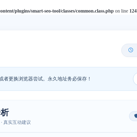
tent/plugins/smart-seo-tool/classes/common.class.php
on line
124