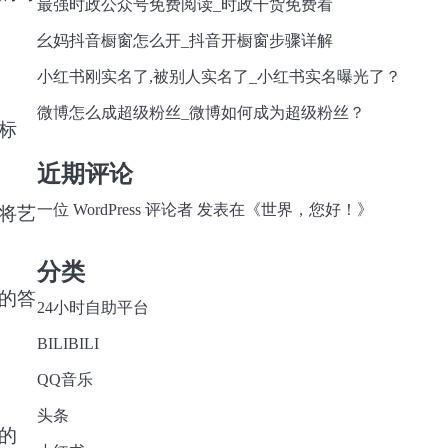
最强时政公众号免费阅读_时政干货免费看
幺妈抖音橱窗怎么开_抖音开橱窗步骤详解
小红书刚实名了,被别人实名了_小红书实名曝光了？
微博怎么成超级粉丝_微博如何成为超级粉丝？
标
近期评论
一位 WordPress 评论者
发表在《
世界，您好！
》
将艺
分类
的答
24小时自助平台
BILIBILI
QQ音乐
头条
的