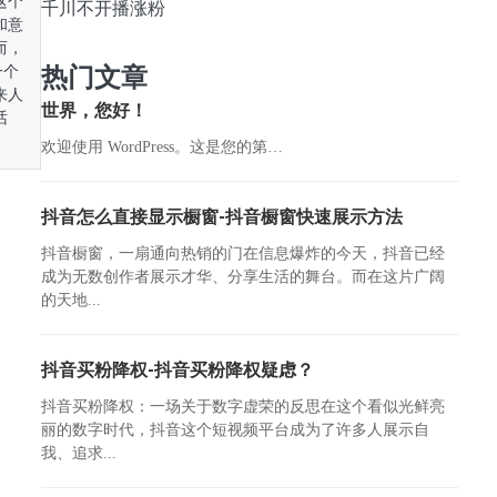
这个
千川不开播涨粉
和意
而，
热门文章
一个
来人
世界，您好！
话
欢迎使用 WordPress。这是您的第…
抖音怎么直接显示橱窗-抖音橱窗快速展示方法
抖音橱窗，一扇通向热销的门在信息爆炸的今天，抖音已经
成为无数创作者展示才华、分享生活的舞台。而在这片广阔
的天地...
抖音买粉降权-抖音买粉降权疑虑？
抖音买粉降权：一场关于数字虚荣的反思在这个看似光鲜亮
丽的数字时代，抖音这个短视频平台成为了许多人展示自
我、追求...