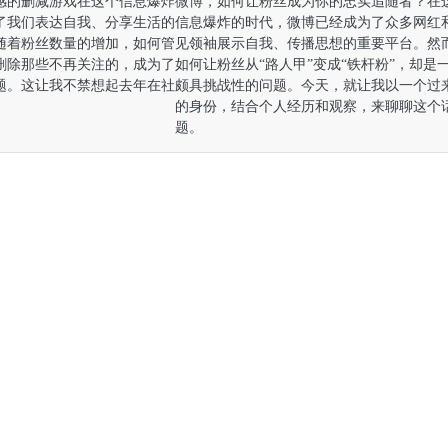
感的删减游戏在这个信息爆炸
微博，如何让粉丝成为你的忠实追随者？在
了我们表达自我、分享生活的
信息爆炸的时代，微博已经成为了众多网红
随着粉丝数量的增加，如何管
见领袖展示自我、传播思想的重要平台。然
删除那些不再关注的，成为了
如何让粉丝从“路人甲”变成“铁杆粉”，却是
题。这让我不禁想起去年在社
颇具挑战性的问题。今天，就让我以一个过
的身份，结合个人经历和观察，来聊聊这个
题。