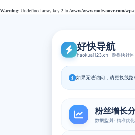
Warning
: Undefined array key 2 in
/www/wwwroot/voovr.com/wp-con