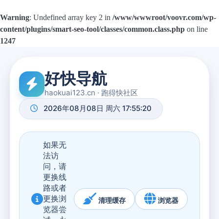
Warning
: Undefined array key 2 in
/www/wwwroot/voovr.com/wp-
content/plugins/smart-seo-tool/classes/common.class.php
on line
1247