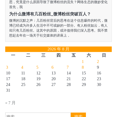
思，究竟是什么原因导致了微博粉丝的流失？网络生态的微妙变化
首先，我
为什么微博有几百粉丝_微博粉丝突破百人？
微博的沉默之声：几百粉丝背后的思考在这个信息爆炸的时代，微
博已经成为许多人生活中不可或缺的一部分。有人粉丝如云，有人
却只有几百粉丝。这其中的原因，或许值得我们深入思考。我不禁
想起去年在一场关于社交媒体的讲座上，
2026 年 8 月
一
二
三
四
五
六
日
1
2
3
4
5
6
7
8
9
10
11
12
13
14
15
16
17
18
19
20
21
22
23
24
25
26
27
28
29
30
31
« 7 月
搜