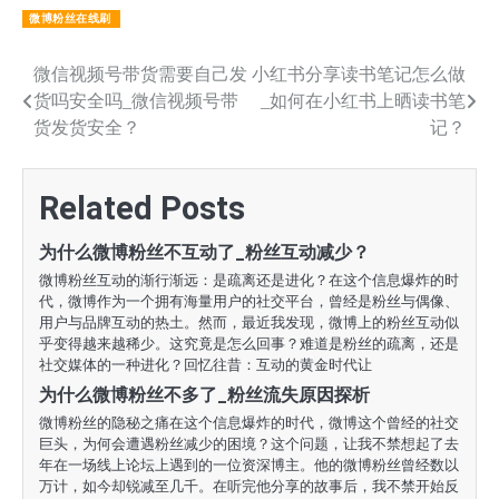
微博粉丝在线刷
文
微信视频号带货需要自己发
小红书分享读书笔记怎么做
货吗安全吗_微信视频号带
_如何在小红书上晒读书笔
章
货发货安全？
记？
导
航
Related Posts
为什么微博粉丝不互动了_粉丝互动减少？
微博粉丝互动的渐行渐远：是疏离还是进化？在这个信息爆炸的时
代，微博作为一个拥有海量用户的社交平台，曾经是粉丝与偶像、
用户与品牌互动的热土。然而，最近我发现，微博上的粉丝互动似
乎变得越来越稀少。这究竟是怎么回事？难道是粉丝的疏离，还是
社交媒体的一种进化？回忆往昔：互动的黄金时代让
为什么微博粉丝不多了_粉丝流失原因探析
微博粉丝的隐秘之痛在这个信息爆炸的时代，微博这个曾经的社交
巨头，为何会遭遇粉丝减少的困境？这个问题，让我不禁想起了去
年在一场线上论坛上遇到的一位资深博主。他的微博粉丝曾经数以
万计，如今却锐减至几千。在听完他分享的故事后，我不禁开始反