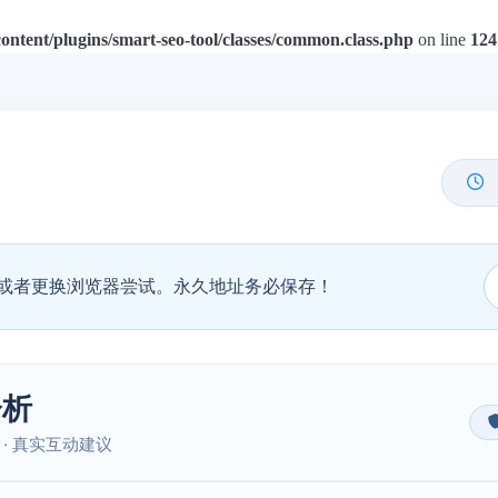
tent/plugins/smart-seo-tool/classes/common.class.php
on line
124