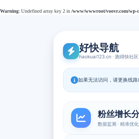
Warning
: Undefined array key 2 in
/www/wwwroot/voovr.com/wp-con