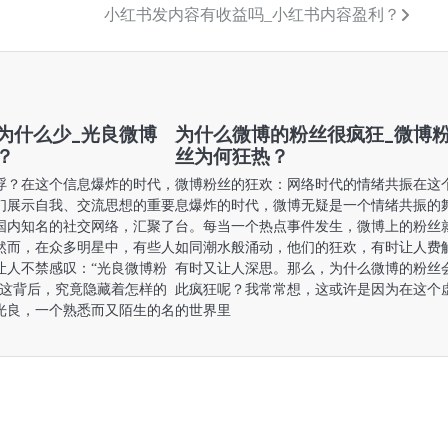
小红书发内容有收益吗_小红书内容盈利？
为什么少_光良微博
为什么微博的粉丝很疯狂_微博
？
丝为何狂热？
浮？在这个信息爆炸的时代，
微博粉丝的狂欢：网络时代的情绪共振在这
们展示自我、交流思想的重要
息爆炸的时代，微博无疑是一个情绪共振的
国内知名的社交网络，汇聚了
台。每当一个热点事件发生，微博上的粉丝
然而，在众多明星中，有些人
如同潮水般涌动，他们的狂欢，有时让人费
让人不禁感叹：“光良微博粉
有时又让人深思。那么，为什么微博的粉丝
”这背后，究竟隐藏着怎样的
此疯狂呢？我常常想，这或许是因为在这个
光良，一个熟悉而又陌生的名
的世界里