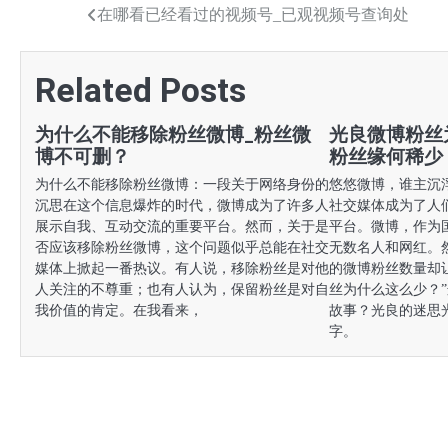
文
在哪看已经看过的视频号_已观视频号查询处
章
Related Posts
导
航
为什么不能移除粉丝微博_粉丝微
光良微博粉丝
博不可删？
粉丝缘何稀少
为什么不能移除粉丝微博：一段关于网络身份的
悠悠微博，谁主沉
沉思在这个信息爆炸的时代，微博成为了许多人
社交媒体成为了人
展示自我、互动交流的重要平台。然而，关于是
平台。微博，作为
否应该移除粉丝微博，这个问题似乎总能在社交
无数名人和网红。
媒体上掀起一番热议。有人说，移除粉丝是对他
的微博粉丝数量却
人关注的不尊重；也有人认为，保留粉丝是对自
丝为什么这么少？
我价值的肯定。在我看来，
故事？光良的迷思
字。