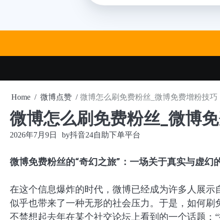
Skip
to
content
Home
微博点赞
微博怎么刷免费粉丝_微博免费增粉技巧
微博怎么刷免费粉丝_微博
2026年7月9日
by
抖音24自助下单平台
微博免费粉丝的“奇幻之旅”：一场关于真实与虚幻
在这个信息爆炸的时代，微博已经成为许多人展示
似乎也带来了一种无形的社会压力。于是，如何刷免
不禁想起去年在某个社交论坛上看到的一个话题：“