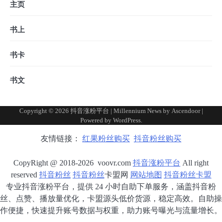
主页
书上
书卡
书文
Copyright © 2026
抖音涨粉平台
| Millennium News by
Ascendoor
|
Powered by
WordPress
.
友情链接：
红果粉丝购买
抖音粉丝购买
CopyRight @ 2018-2026 voovr.com
抖音涨粉平台
All right
reserved
抖音粉丝
抖音粉丝
卡盟网
网站地图
抖音粉丝卡盟
专业抖音涨粉平台，提供 24 小时自助下单服务，涵盖抖音粉
丝、点赞、播放量优化，卡盟源头低价货源，稳定高效。自助操
作便捷，快速提升账号数据与权重，助力账号曝光与流量增长。