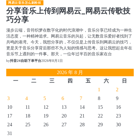
网易云音乐怎么刷粉丝
分享音乐上传到网易云_网易云传歌技
巧分享
漫步云端，音符织梦在数字化的时代浪潮中，音乐分享已经成为一种生
活态度，一种精神追求。网易云音乐的兴起，让无数音乐爱好者找到了
共鸣的港湾。今天，我想分享的，不仅仅是上传音乐到网易云的技巧，
更是关于音乐分享背后那些不为人知的情感与思考。这让我想起去年在
音乐节上遇到的一件事。那天，一位年过半百的音乐家在台
by
抖音24自助下单平台
2026年8月1日
2026 年 8 月
一
二
三
四
五
六
日
1
2
3
4
5
6
7
8
9
10
11
12
13
14
15
16
17
18
19
20
21
22
23
24
25
26
27
28
29
30
31