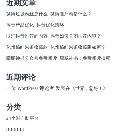
近期文章
微博垃圾粉丝是什么_微博僵尸粉是什么？
抖音产品优化_抖音优化策略
取消抖音推荐的内容_抖音如何关闭推荐内容？
化州橘红果条收藏款_化州橘红果条收藏版如何？
朦胧神书公众号免费阅读_朦胧神书：免费阅读揭秘
近期评论
一位 WordPress 评论者
发表在《
》
世界，您好！
分类
24小时自助平台
BILIBILI