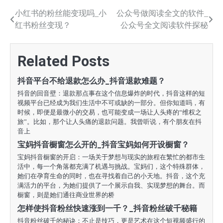
文
小红书的粉丝能变现吗_小
公众号做阅读全文的软件_
红书粉丝变现？
公众号全文阅读软件探秘
章
导
Related Posts
航
抖音平台不给退款怎么办_抖音退款难题？
抖音的回音壁：退款那点事在这个信息爆炸的时代，抖音这样的短
视频平台已经成为我们生活中不可或缺的一部分。但你知道吗，有
时候，即便是最微小的交易，也可能变成一场让人头疼的“维权之
旅”。比如，那个让人头痛的退款问题。我曾听说，有个朋友在抖
音上
宝妈抖音橱窗怎么开的_抖音宝妈如何开设橱窗？
宝妈抖音橱窗的开启：一场关于梦想与现实的旅程在繁忙的都市生
活中，每一个角落都充满了机遇与挑战。宝妈们，这个特殊群体，
她们在孕育生命的同时，也在寻找着自己的小天地。抖音，这个充
满活力的平台，为她们提供了一个展示自我、实现梦想的舞台。而
橱窗，则是她们通往商业世界的桥
怎样使抖音粉丝快速涨到一千？_抖音粉丝破千秘籍
抖音粉丝破千的秘诀：不止是技巧，更是艺术在这个短视频盛行的