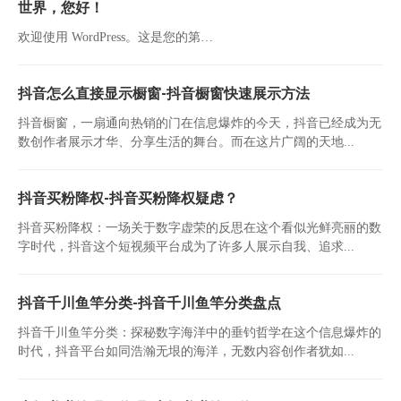
世界，您好！
欢迎使用 WordPress。这是您的第…
抖音怎么直接显示橱窗-抖音橱窗快速展示方法
抖音橱窗，一扇通向热销的门在信息爆炸的今天，抖音已经成为无
数创作者展示才华、分享生活的舞台。而在这片广阔的天地...
抖音买粉降权-抖音买粉降权疑虑？
抖音买粉降权：一场关于数字虚荣的反思在这个看似光鲜亮丽的数
字时代，抖音这个短视频平台成为了许多人展示自我、追求...
抖音千川鱼竿分类-抖音千川鱼竿分类盘点
抖音千川鱼竿分类：探秘数字海洋中的垂钓哲学在这个信息爆炸的
时代，抖音平台如同浩瀚无垠的海洋，无数内容创作者犹如...