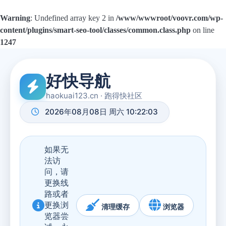
Warning
: Undefined array key 2 in
/www/wwwroot/voovr.com/wp-
content/plugins/smart-seo-tool/classes/common.class.php
on line
1247