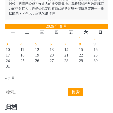
时代，抖音已经成为许多人的社交新天地。看着那些粉丝数动辄百
万的抖音红人，你是否也梦想着自己的抖音账号能快速突破一千粉
丝的关卡？今天，我就来跟你聊
2026 年 8 月
一
二
三
四
五
六
日
1
2
3
4
5
6
7
8
9
10
11
12
13
14
15
16
17
18
19
20
21
22
23
24
25
26
27
28
29
30
31
« 7 月
搜
索：
归档