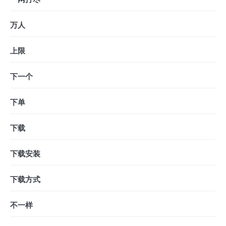
万人
上限
下一个
下单
下载
下载安装
下载方式
不一样