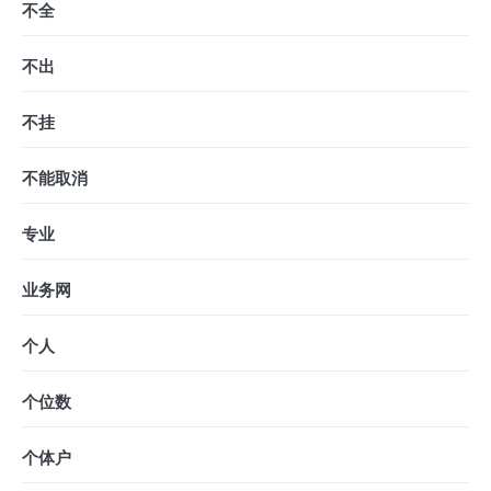
不全
不出
不挂
不能取消
专业
业务网
个人
个位数
个体户