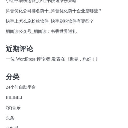
小红书增粉运营_小红书快速涨粉策略
抖音优化公司排名前十_抖音优化前十企业是哪些？
快手上怎么刷粉丝软件_快手刷粉软件有哪些？
桐阅读公众号_桐阅读：书香世界巡礼
近期评论
一位 WordPress 评论者
发表在《
》
世界，您好！
分类
24小时自助平台
BILIBILI
QQ音乐
头条