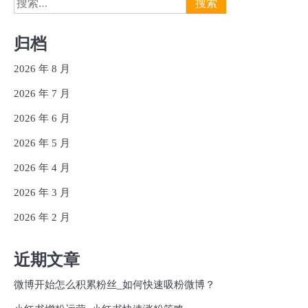
索：
归档
2026 年 8 月
2026 年 7 月
2026 年 6 月
2026 年 5 月
2026 年 4 月
2026 年 3 月
2026 年 2 月
近期文章
微博开始怎么积累粉丝_如何快速吸粉微博？