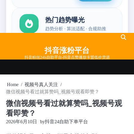
Skip
to
抖音涨粉平台
content
抖音粉丝24h自助平台-抖音点赞播放卡盟低价货源
Home
视频号真人关注
微信视频号看过就算赞吗_视频号观看即赞？
微信视频号看过就算赞吗_视频号观
看即赞？
2026年6月10日
by
抖音24自助下单平台