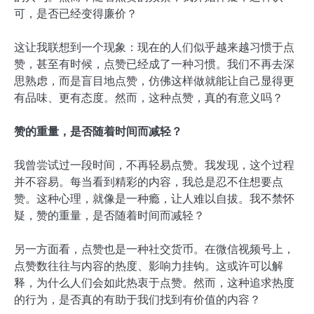
可，是否已经变得廉价？
这让我联想到一个现象：现在的人们似乎越来越习惯于点
赞，甚至有时候，点赞已经成了一种习惯。我们不再去深
思熟虑，而是盲目地点赞，仿佛这样做就能让自己显得更
有品味、更有态度。然而，这种点赞，真的有意义吗？
赞的重量，是否随着时间而减轻？
我曾尝试过一段时间，不再轻易点赞。我发现，这个过程
并不容易。每当看到精彩的内容，我总是忍不住想要点
赞。这种心理，就像是一种瘾，让人难以自拔。我不禁怀
疑，赞的重量，是否随着时间而减轻？
另一方面看，点赞也是一种社交货币。在微信视频号上，
点赞数往往与内容的热度、影响力挂钩。这或许可以解
释，为什么人们会如此热衷于点赞。然而，这种追求热度
的行为，是否真的有助于我们找到有价值的内容？