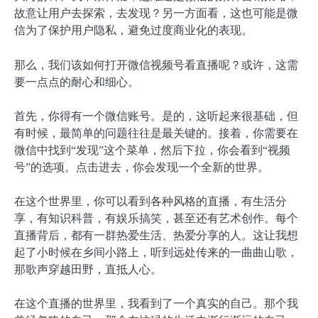
故意让用户去探索，去发现？另一方面看，这也可能是微
信为了保护用户隐私，避免过度商业化的表现。
那么，我们该如何打开微信视频号看直播呢？或许，这需
要一点点的耐心和细心。
首先，你得有一个微信账号。是的，这听起来很基础，但
有时候，最简单的问题往往是最关键的。接着，你需要在
微信中找到“发现”这个菜单，然后下拉，你会看到“视频
号”的选项。点击进去，你会发现一个全新的世界。
在这个世界里，你可以看到各种风格的直播，有生活分
享，有知识科普，有娱乐搞笑，甚至还有艺术创作。每个
直播背后，都有一群热爱生活、热爱分享的人。这让我想
起了小时候在乡间小路上，听到远处传来的一曲曲山歌，
那歌声穿越田野，直抵人心。
在这个直播的世界里，我看到了一个真实的自己。那个我