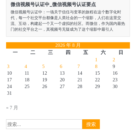
微信视频号认证中_微信视频号认证要点
微信视频号认证中：一场关于信任与变革的旅程在这个数字化时
代，每一个社交平台都像是人类社会的一个缩影，人们在这里交
流、互动，构建起一个又一个虚拟的社区。而微信，作为国内最热
门的社交平台之一，其视频号无疑成为了这个缩影中最引人
2026 年 8 月
一
二
三
四
五
六
日
1
2
3
4
5
6
7
8
9
10
11
12
13
14
15
16
17
18
19
20
21
22
23
24
25
26
27
28
29
30
31
« 7 月
搜
索：