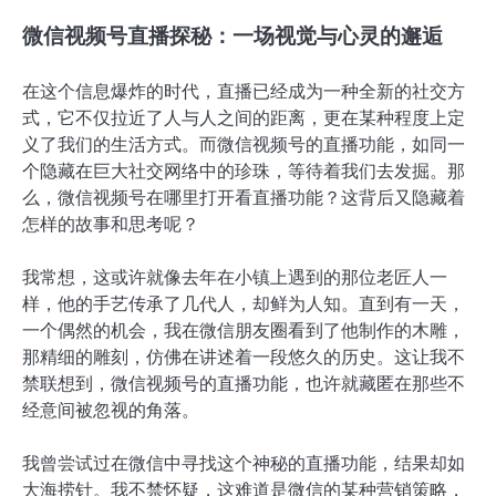
微信视频号直播探秘：一场视觉与心灵的邂逅
在这个信息爆炸的时代，直播已经成为一种全新的社交方
式，它不仅拉近了人与人之间的距离，更在某种程度上定
义了我们的生活方式。而微信视频号的直播功能，如同一
个隐藏在巨大社交网络中的珍珠，等待着我们去发掘。那
么，微信视频号在哪里打开看直播功能？这背后又隐藏着
怎样的故事和思考呢？
我常想，这或许就像去年在小镇上遇到的那位老匠人一
样，他的手艺传承了几代人，却鲜为人知。直到有一天，
一个偶然的机会，我在微信朋友圈看到了他制作的木雕，
那精细的雕刻，仿佛在讲述着一段悠久的历史。这让我不
禁联想到，微信视频号的直播功能，也许就藏匿在那些不
经意间被忽视的角落。
我曾尝试过在微信中寻找这个神秘的直播功能，结果却如
大海捞针。我不禁怀疑，这难道是微信的某种营销策略，