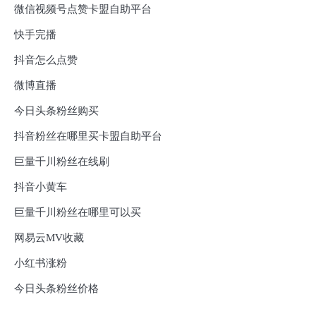
微信视频号点赞卡盟自助平台
快手完播
抖音怎么点赞
微博直播
今日头条粉丝购买
抖音粉丝在哪里买卡盟自助平台
巨量千川粉丝在线刷
抖音小黄车
巨量千川粉丝在哪里可以买
网易云MV收藏
小红书涨粉
今日头条粉丝价格