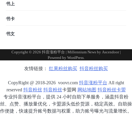
书上
书卡
书文
Copyright © 2026
抖音涨粉平台
| Millennium News by
Ascendoor
|
Powered by
WordPress
.
友情链接：
红果粉丝购买
抖音粉丝购买
CopyRight @ 2018-2026 voovr.com
抖音涨粉平台
All right
reserved
抖音粉丝
抖音粉丝
卡盟网
网站地图
抖音粉丝卡盟
专业抖音涨粉平台，提供 24 小时自助下单服务，涵盖抖音粉
丝、点赞、播放量优化，卡盟源头低价货源，稳定高效。自助操
作便捷，快速提升账号数据与权重，助力账号曝光与流量增长。