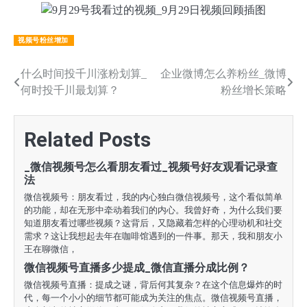
视频号粉丝增加
文
什么时间投千川涨粉划算_
企业微博怎么养粉丝_微博
何时投千川最划算？
粉丝增长策略
章
导
Related Posts
航
_微信视频号怎么看朋友看过_视频号好友观看记录查
法
微信视频号：朋友看过，我的内心独白微信视频号，这个看似简单
的功能，却在无形中牵动着我们的内心。我曾好奇，为什么我们要
知道朋友看过哪些视频？这背后，又隐藏着怎样的心理动机和社交
需求？这让我想起去年在咖啡馆遇到的一件事。那天，我和朋友小
王在聊微信，
微信视频号直播多少提成_微信直播分成比例？
微信视频号直播：提成之谜，背后何其复杂？在这个信息爆炸的时
代，每一个小小的细节都可能成为关注的焦点。微信视频号直播，