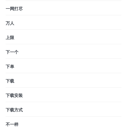
一网打尽
万人
上限
下一个
下单
下载
下载安装
下载方式
不一样