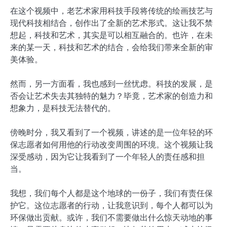
在这个视频中，老艺术家用科技手段将传统的绘画技艺与
现代科技相结合，创作出了全新的艺术形式。这让我不禁
想起，科技和艺术，其实是可以相互融合的。也许，在未
来的某一天，科技和艺术的结合，会给我们带来全新的审
美体验。
然而，另一方面看，我也感到一丝忧虑。科技的发展，是
否会让艺术失去其独特的魅力？毕竟，艺术家的创造力和
想象力，是科技无法替代的。
傍晚时分，我又看到了一个视频，讲述的是一位年轻的环
保志愿者如何用他的行动改变周围的环境。这个视频让我
深受感动，因为它让我看到了一个年轻人的责任感和担
当。
我想，我们每个人都是这个地球的一份子，我们有责任保
护它。这位志愿者的行动，让我意识到，每个人都可以为
环保做出贡献。或许，我们不需要做出什么惊天动地的事