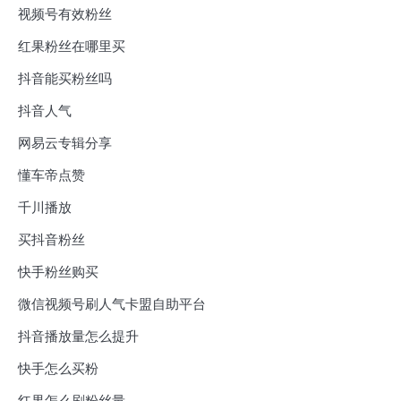
视频号有效粉丝
红果粉丝在哪里买
抖音能买粉丝吗
抖音人气
网易云专辑分享
懂车帝点赞
千川播放
买抖音粉丝
快手粉丝购买
微信视频号刷人气卡盟自助平台
抖音播放量怎么提升
快手怎么买粉