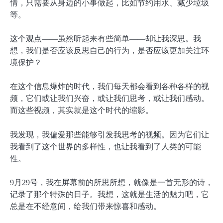
情，只需要从身边的小事做起，比如节约用水、减少垃圾
等。
这个观点——虽然听起来有些简单——却让我深思。我
想，我们是否应该反思自己的行为，是否应该更加关注环
境保护？
在这个信息爆炸的时代，我们每天都会看到各种各样的视
频，它们或让我们兴奋，或让我们思考，或让我们感动。
而这些视频，其实就是这个时代的缩影。
我发现，我偏爱那些能够引发我思考的视频。因为它们让
我看到了这个世界的多样性，也让我看到了人类的可能
性。
9月29号，我在屏幕前的所思所想，就像是一首无形的诗，
记录了那个特殊的日子。我想，这就是生活的魅力吧，它
总是在不经意间，给我们带来惊喜和感动。