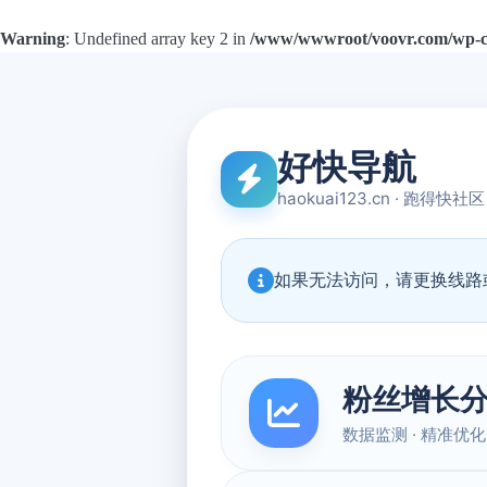
Warning
: Undefined array key 2 in
/www/wwwroot/voovr.com/wp-con