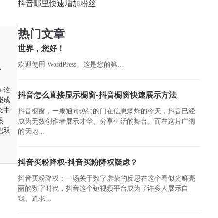
抖音哪里快速增加粉丝
热门文章
世界，您好！
_
欢迎使用 WordPress。这是您的第…
在这
抖音怎么直接显示橱窗-抖音橱窗快速展示方法
能成
态中
抖音橱窗，一扇通向热销的门在信息爆炸的今天，抖音已经
然
成为无数创作者展示才华、分享生活的舞台。而在这片广阔
把双
的天地...
抖音买粉降权-抖音买粉降权疑虑？
抖音买粉降权：一场关于数字虚荣的反思在这个看似光鲜亮
丽的数字时代，抖音这个短视频平台成为了许多人展示自
我、追求...