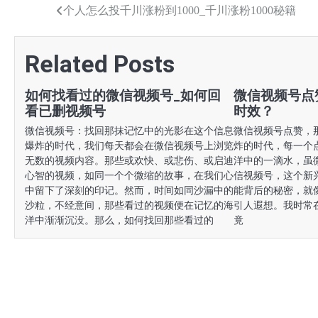
文
个人怎么投千川涨粉到1000_千川涨粉1000秘籍
章
Related Posts
导
航
如何找看过的微信视频号_如何回
微信视频号点
看已删视频号
时效？
微信视频号：找回那抹记忆中的光影在这个信息
微信视频号点赞，
爆炸的时代，我们每天都会在微信视频号上浏览
炸的时代，每一个
无数的视频内容。那些或欢快、或悲伤、或启迪
洋中的一滴水，虽
心智的视频，如同一个个微缩的故事，在我们心
信视频号，这个新
中留下了深刻的印记。然而，时间如同沙漏中的
能背后的秘密，就
沙粒，不经意间，那些看过的视频便在记忆的海
引人遐想。我时常
洋中渐渐沉没。那么，如何找回那些看过的
竟