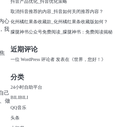
抖音产品优化_抖音优化策略
取消抖音推荐的内容_抖音如何关闭推荐内容？
内心
化州橘红果条收藏款_化州橘红果条收藏版如何？
，我
朦胧神书公众号免费阅读_朦胧神书：免费阅读揭秘
近期评论
焦
一位 WordPress 评论者
发表在《
世界，您好！
》
分类
24小时自助平台
自己
BILIBILI
、做
QQ音乐
头条