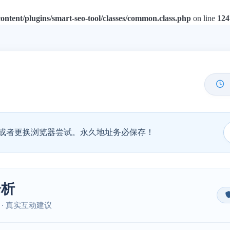
tent/plugins/smart-seo-tool/classes/common.class.php
on line
124