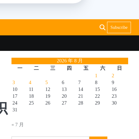
Subscribe
2026 年 8 月
一
二
三
四
五
六
日
1
2
3
4
5
6
7
8
9
10
11
12
13
14
15
16
17
18
19
20
21
22
23
织
24
25
26
27
28
29
30
31
« 7 月