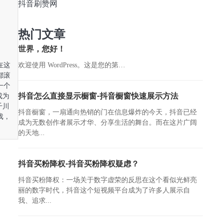
抖音刷赞网
热门文章
世界，您好！
欢迎使用 WordPress。这是您的第…
在这
都滚
一个
抖音怎么直接显示橱窗-抖音橱窗快速展示方法
成为
千川
抖音橱窗，一扇通向热销的门在信息爆炸的今天，抖音已经
戏，
成为无数创作者展示才华、分享生活的舞台。而在这片广阔
的天地...
抖音买粉降权-抖音买粉降权疑虑？
抖音买粉降权：一场关于数字虚荣的反思在这个看似光鲜亮
丽的数字时代，抖音这个短视频平台成为了许多人展示自
我、追求...