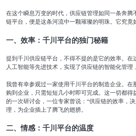
在这个瞬息万变的时代，供应链管理如同一条奔腾
链平台，便是这条河流中一颗璀璨的明珠。它究竟
一、效率：千川平台的独门秘籍
提到千川供应链平台，不得不提的是它的效率。在
人工智能等先进技术，实现了供应链的智能化管理
我曾有幸参观过一家使用千川平台的制造企业。在
购到企业，只需短短几小时即可完成。这一切都得
的一次研讨会，一位专家曾说：“供应链的效率，决
理，为企业插上了腾飞的翅膀。
二、情感：千川平台的温度