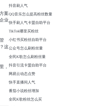
抖音刷人气
方案
QQ音乐怎么提高粉丝数量
企业
快手刷人气卡盟自助平台
TikTok哪里买粉丝
管
小红书买粉丝自助平台
？这
公众号怎么刷粉丝量
全民K歌怎么刷粉丝量
抖音引流卡盟自助平台
里，
网易云动态点赞
快手直播间人气
番茄小说粉丝增加
全民K歌粉丝怎么买