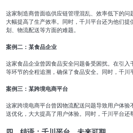
这家制造商曾面临供应链管理混乱、效率低下的问
大幅提高了生产效率。同时，千川平台还为他们提
划、物流配送等方面的难题。
案例二：某食品企业
这家食品企业曾因食品安全问题备受困扰。在引入
等环节的全程追溯，确保了食品安全。同时，千川
案例三：某跨境电商平台
这家跨境电商平台曾因物流配送问题导致用户体验
送优化，大大提高了用户体验。同时，千川平台还
四、结语：千川平台，未来可期