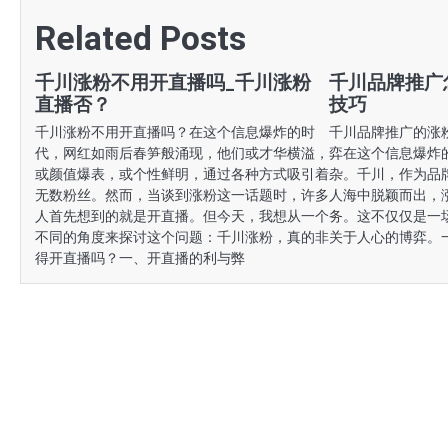
章
Related Posts
导
航
千川涨粉不用开直播吗_千川涨粉
千川品牌推广
直播否？
技巧
千川涨粉不用开直播吗？在这个信息爆炸的时
千川品牌推广的涨
代，网红如雨后春笋般涌现，他们或才华横溢，
弈在这个信息爆炸
或颜值爆表，或个性鲜明，通过各种方式吸引着
杂。千川，作为品
无数粉丝。然而，当谈到涨粉这一话题时，许多
人海中脱颖而出，
人首先想到的就是开直播。但今天，我想从一个
务。这不仅仅是一
不同的角度来探讨这个问题：千川涨粉，真的非
关于人心的博弈。
得开直播吗？一、开直播的利与弊