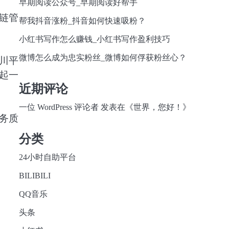
早期阅读公众号_早期阅读好帮手
链管
帮我抖音涨粉_抖音如何快速吸粉？
小红书写作怎么赚钱_小红书写作盈利技巧
微博怎么成为忠实粉丝_微博如何俘获粉丝心？
川平
起一
近期评论
一位 WordPress 评论者
发表在《
世界，您好！
》
务质
分类
24小时自助平台
BILIBILI
QQ音乐
头条