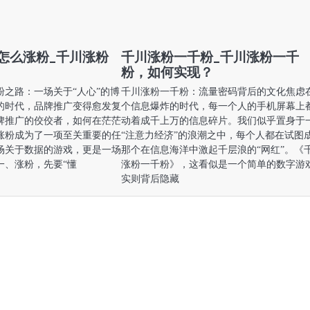
怎么涨粉_千川涨粉
千川涨粉一千粉_千川涨粉一千
粉，如何实现？
粉之路：一场关于“人心”的博
千川涨粉一千粉：流量密码背后的文化焦虑
的时代，品牌推广变得愈发复
个信息爆炸的时代，每一个人的手机屏幕上
牌推广的佼佼者，如何在茫茫
动着成千上万的信息碎片。我们似乎置身于
涨粉成为了一项至关重要的任
“注意力经济”的浪潮之中，每个人都在试图
场关于数据的游戏，更是一场
那个在信息海洋中激起千层浪的“网红”。《
一、涨粉，先要“懂
涨粉一千粉》，这看似是一个简单的数字游
实则背后隐藏