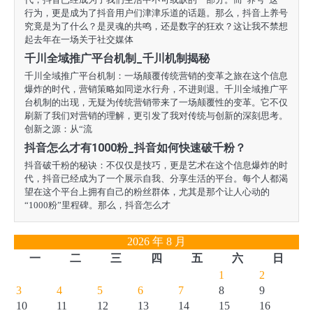
行为，更是成为了抖音用户们津津乐道的话题。那么，抖音上养号
究竟是为了什么？是灵魂的共鸣，还是数字的狂欢？这让我不禁想
起去年在一场关于社交媒体
千川全域推广平台机制_千川机制揭秘
千川全域推广平台机制：一场颠覆传统营销的变革之旅在这个信息
爆炸的时代，营销策略如同逆水行舟，不进则退。千川全域推广平
台机制的出现，无疑为传统营销带来了一场颠覆性的变革。它不仅
刷新了我们对营销的理解，更引发了我对传统与创新的深刻思考。
创新之源：从“流
抖音怎么才有1000粉_抖音如何快速破千粉？
抖音破千粉的秘诀：不仅仅是技巧，更是艺术在这个信息爆炸的时
代，抖音已经成为了一个展示自我、分享生活的平台。每个人都渴
望在这个平台上拥有自己的粉丝群体，尤其是那个让人心动的
“1000粉”里程碑。那么，抖音怎么才
2026 年 8 月
一
二
三
四
五
六
日
1
2
3
4
5
6
7
8
9
10
11
12
13
14
15
16