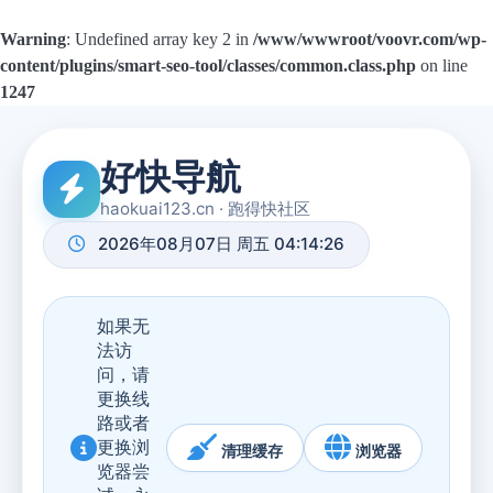
Warning
: Undefined array key 2 in
/www/wwwroot/voovr.com/wp-
content/plugins/smart-seo-tool/classes/common.class.php
on line
1247