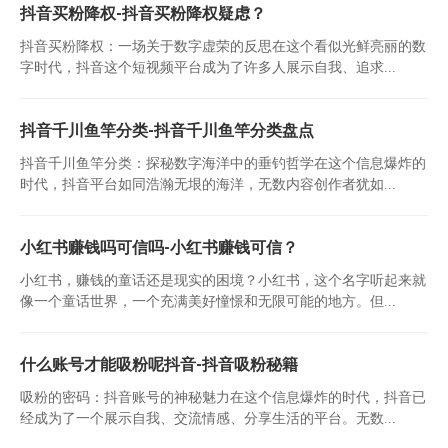
抖音买粉降权-抖音买粉降权疑虑？
抖音买粉降权：一场关于数字虚荣的反思在这个看似光鲜亮丽的数
字时代，抖音这个短视频平台成为了许多人展示自我、追求...
抖音千川鱼竿分类-抖音千川鱼竿分类盘点
抖音千川鱼竿分类：探秘数字海洋中的垂钓哲学在这个信息爆炸的
时代，抖音平台如同浩瀚无垠的海洋，无数内容创作者犹如...
小红书赚钱吗可信吗-小红书赚钱可信？
小红书，赚钱的童话还是现实的困境？小红书，这个名字听起来就
像一个童话世界，一个充满美好憧憬和无限可能的地方。但...
什么账号才能吸粉呢抖音-抖音吸粉秘籍
吸粉的密码：抖音账号的神秘魅力在这个信息爆炸的时代，抖音已
经成为了一个展示自我、交流情感、分享生活的平台。无数...