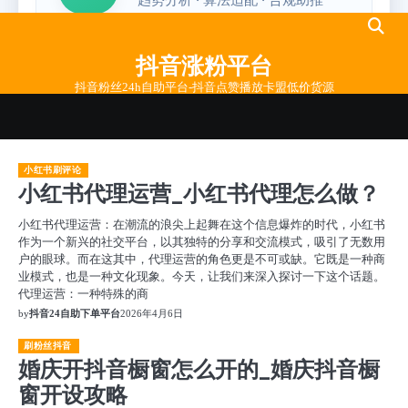
Skip
to
抖音涨粉平台
content
抖音粉丝24h自助平台-抖音点赞播放卡盟低价货源
小红书刷评论
小红书代理运营_小红书代理怎么做？
小红书代理运营：在潮流的浪尖上起舞在这个信息爆炸的时代，小红书
作为一个新兴的社交平台，以其独特的分享和交流模式，吸引了无数用
户的眼球。而在这其中，代理运营的角色更是不可或缺。它既是一种商
业模式，也是一种文化现象。今天，让我们来深入探讨一下这个话题。
代理运营：一种特殊的商
by
抖音24自助下单平台
2026年4月6日
刷粉丝抖音
婚庆开抖音橱窗怎么开的_婚庆抖音橱
窗开设攻略