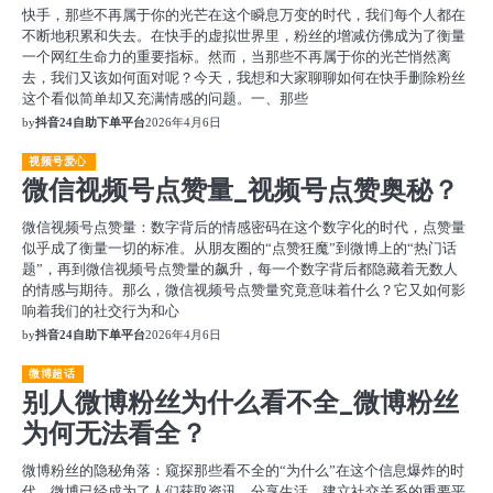
快手，那些不再属于你的光芒在这个瞬息万变的时代，我们每个人都在
不断地积累和失去。在快手的虚拟世界里，粉丝的增减仿佛成为了衡量
一个网红生命力的重要指标。然而，当那些不再属于你的光芒悄然离
去，我们又该如何面对呢？今天，我想和大家聊聊如何在快手删除粉丝
这个看似简单却又充满情感的问题。一、那些
by
抖音24自助下单平台
2026年4月6日
视频号爱心
微信视频号点赞量_视频号点赞奥秘？
微信视频号点赞量：数字背后的情感密码在这个数字化的时代，点赞量
似乎成了衡量一切的标准。从朋友圈的“点赞狂魔”到微博上的“热门话
题”，再到微信视频号点赞量的飙升，每一个数字背后都隐藏着无数人
的情感与期待。那么，微信视频号点赞量究竟意味着什么？它又如何影
响着我们的社交行为和心
by
抖音24自助下单平台
2026年4月6日
微博超话
别人微博粉丝为什么看不全_微博粉丝
为何无法看全？
微博粉丝的隐秘角落：窥探那些看不全的“为什么”在这个信息爆炸的时
代，微博已经成为了人们获取资讯、分享生活、建立社交关系的重要平