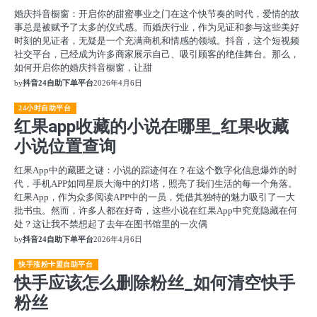
婚庆抖音橱窗：开启你的甜蜜事业之门在这个快节奏的时代，爱情的故
事总是被赋予了太多的仪式感。而婚庆行业，作为见证和参与这些美好
时刻的见证者，无疑是一个充满商机和情感的领域。抖音，这个短视频
社交平台，已经成为许多商家展示自己、吸引顾客的绝佳舞台。那么，
如何开启你的婚庆抖音橱窗，让甜
by
抖音24自助下单平台
2026年4月6日
24小时自助平台
红果app收藏的小说在哪里_红果收藏
小说位置查询
红果App中的藏匿之谜：小说的踪迹何在？在这个数字化信息爆炸的时
代，手机APP如同星辰大海中的灯塔，照亮了我们生活的每一个角落。
红果App，作为众多阅读APP中的一员，凭借其独特的魅力吸引了一大
批书虫。然而，许多人都在好奇，这些小说在红果App中究竟隐藏在何
处？这让我不禁想起了去年在图书馆里的一次偶
by
抖音24自助下单平台
2026年4月6日
快手涨粉卡盟自助平台
快手应该怎么删除粉丝_如何清空快手
粉丝