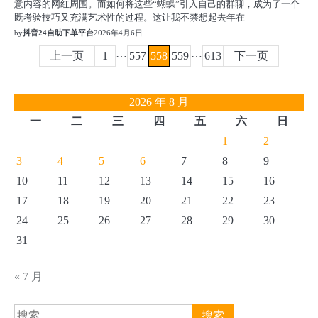
意内容的网红周围。而如何将这些“蝴蝶”引入自己的群聊，成为了一个
既考验技巧又充满艺术性的过程。这让我不禁想起去年在
by
抖音24自助下单平台
2026年4月6日
文
…
…
上一页
1
557
558
559
613
下一页
章
2026 年 8 月
分
一
二
三
四
五
六
日
页
1
2
3
4
5
6
7
8
9
10
11
12
13
14
15
16
17
18
19
20
21
22
23
24
25
26
27
28
29
30
31
« 7 月
搜