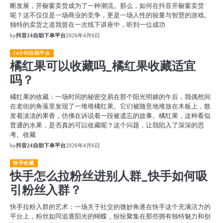
断发展，开橱窗卖货成为了一种潮流。那么，如何在抖音开橱窗卖货
呢？这不仅仅是一场商业的竞争，更是一场人性的较量与智慧的游戏。
独特的卖货之道我曾在一次线下讲座中，听到一位成功
by
抖音24自助下单平台
2026年4月6日
24小时自助平台
橘红果可以收藏吗_橘红果收藏适宜
吗？
橘红果的收藏：一场时间的秘密交易在那个阳光明媚的午后，我偶然间
在老街的角落里发现了一堆堆橘红果。它们被随意地堆放在木板上，散
发着淡淡的果香，仿佛在诉说着一段被遗忘的故事。橘红果，这种看似
普通的水果，是否真的可以收藏呢？这个问题，让我陷入了深深的思
考。收藏
by
抖音24自助下单平台
2026年4月6日
快手收藏
快手怎么拉粉丝进别人群_快手如何吸
引粉丝入群？
快手拉粉入群的艺术：一场关于社交的微妙角逐在快手这个充满活力的
平台上，粉丝如同追逐阳光的蝴蝶，纷纷聚集在那些拥有独特魅力和创