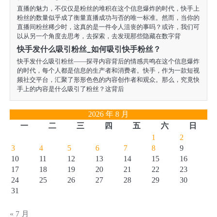
直播的魅力，不仅仅是粉丝的堆积在这个信息爆炸的时代，快手上
粉丝的数量似乎成了衡量直播成功与否的唯一标准。然而，当你的
直播间粉丝稀少时，这真的是一件令人沮丧的事吗？或许，我们可
以从另一个角度去思考，去探索，去发现那些隐藏在数字背
快手发什么吸引粉丝_如何吸引快手粉丝？
快手发什么吸引粉丝——探寻内容背后的情感共鸣在这个信息爆炸
的时代，每个人都是信息的生产者和消费者。快手，作为一款短视
频社交平台，汇聚了形形色色的内容创作者和观众。那么，究竟快
手上的内容是什么吸引了粉丝？这背后
2026 年 8 月
一
二
三
四
五
六
日
1
2
3
4
5
6
7
8
9
10
11
12
13
14
15
16
17
18
19
20
21
22
23
24
25
26
27
28
29
30
31
« 7 月