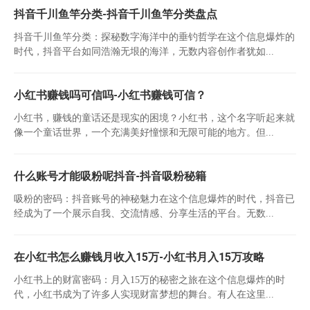
抖音千川鱼竿分类-抖音千川鱼竿分类盘点
抖音千川鱼竿分类：探秘数字海洋中的垂钓哲学在这个信息爆炸的
时代，抖音平台如同浩瀚无垠的海洋，无数内容创作者犹如...
小红书赚钱吗可信吗-小红书赚钱可信？
小红书，赚钱的童话还是现实的困境？小红书，这个名字听起来就
像一个童话世界，一个充满美好憧憬和无限可能的地方。但...
什么账号才能吸粉呢抖音-抖音吸粉秘籍
吸粉的密码：抖音账号的神秘魅力在这个信息爆炸的时代，抖音已
经成为了一个展示自我、交流情感、分享生活的平台。无数...
在小红书怎么赚钱月收入15万-小红书月入15万攻略
小红书上的财富密码：月入15万的秘密之旅在这个信息爆炸的时
代，小红书成为了许多人实现财富梦想的舞台。有人在这里...