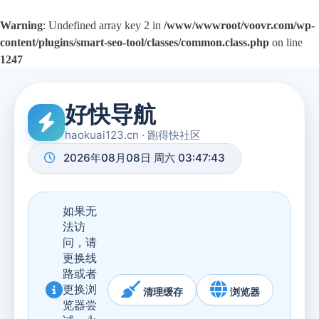
Warning
: Undefined array key 2 in
/www/wwwroot/voovr.com/wp-
content/plugins/smart-seo-tool/classes/common.class.php
on line
1247