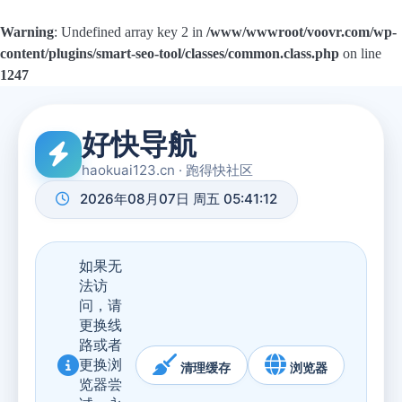
Warning
: Undefined array key 2 in
/www/wwwroot/voovr.com/wp-
content/plugins/smart-seo-tool/classes/common.class.php
on line
1247