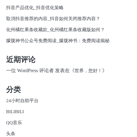
抖音产品优化_抖音优化策略
取消抖音推荐的内容_抖音如何关闭推荐内容？
化州橘红果条收藏款_化州橘红果条收藏版如何？
朦胧神书公众号免费阅读_朦胧神书：免费阅读揭秘
近期评论
一位 WordPress 评论者
发表在《
》
世界，您好！
分类
24小时自助平台
BILIBILI
QQ音乐
头条