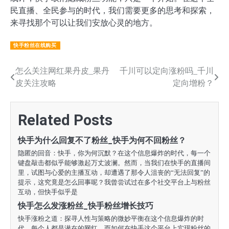
民直播、全民参与的时代，我们需要更多的思考和探索，
来寻找那个可以让我们安放心灵的地方。
快手粉丝在线购买
文
怎么关注网红果丹皮_果丹
千川可以定向涨粉吗_千川
皮关注攻略
定向增粉？
章
导
Related Posts
航
快手为什么回复不了粉丝_快手为何不回粉丝？
隐匿的回音：快手，你为何沉默？在这个信息爆炸的时代，每一个
键盘敲击都似乎能够激起万丈波澜。然而，当我们在快手的直播间
里，试图与心爱的主播互动，却遭遇了那令人沮丧的“无法回复”的
提示，这究竟是怎么回事呢？我曾尝试过在多个社交平台上与粉丝
互动，但快手似乎是
快手怎么发涨粉丝_快手粉丝增长技巧
快手涨粉之道：探寻人性与策略的微妙平衡在这个信息爆炸的时
代，每个人都是潜在的网红。而如何在快手这个平台上实现粉丝的