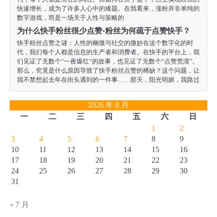
快速增长，成为了许多人心中的难题。在我看来，涨粉并非单纯的
数字游戏，而是一场关于人性与策略的
为什么快手粉丝很少点赞-粉丝为何疏于点赞快手？
快手粉丝点赞之谜：人性的幽微与社交的微妙在这个数字化的时
代，我们每个人都是信息的生产者和消费者。在快手的平台上，我
们见证了无数个“一夜爆红”的故事，也见证了无数个“点赞荒漠”。
那么，究竟是什么原因导致了快手粉丝点赞的稀缺？这个问题，让
我不禁想起去年在街头遇到的一件事……那天，阳光明媚，我路过
2026 年 8 月
一
二
三
四
五
六
日
1
2
3
4
5
6
7
8
9
10
11
12
13
14
15
16
17
18
19
20
21
22
23
24
25
26
27
28
29
30
31
« 7 月