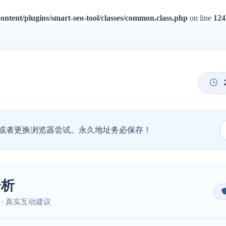
tent/plugins/smart-seo-tool/classes/common.class.php
on line
124