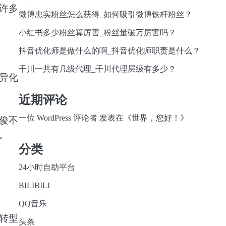
许多
微博忠实粉丝怎么获得_如何吸引微博铁杆粉丝？
小红书多少粉丝算厉害_粉丝量破万厉害吗？
抖音优化师是做什么的啊_抖音优化师职责是什么？
千川一共有几级代理_千川代理层级有多少？
异化
近期评论
一位 WordPress 评论者
发表在《
世界，您好！
》
俊不
。
分类
24小时自助平台
BILIBILI
QQ音乐
转型
头条