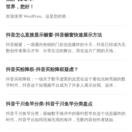
世界，您好！
欢迎使用 WordPress。这是您的第…
抖音怎么直接显示橱窗-抖音橱窗快速展示方法
抖音橱窗，一扇通向热销的门在信息爆炸的今天，抖音已经成为无
数创作者展示才华、分享生活的舞台。而在这片广阔的天地...
抖音买粉降权-抖音买粉降权疑虑？
抖音买粉降权：一场关于数字虚荣的反思在这个看似光鲜亮丽的数
字时代，抖音这个短视频平台成为了许多人展示自我、追求...
抖音千川鱼竿分类-抖音千川鱼竿分类盘点
抖音千川鱼竿分类：探秘数字海洋中的垂钓哲学在这个信息爆炸的
时代，抖音平台如同浩瀚无垠的海洋，无数内容创作者犹如...