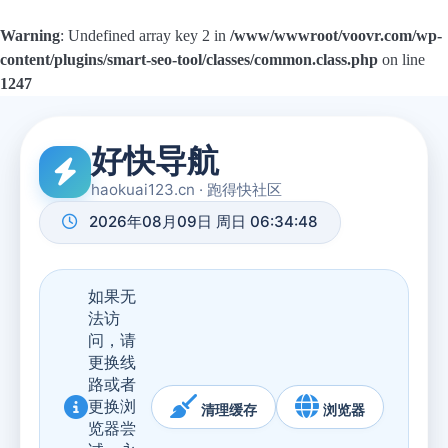
Warning
: Undefined array key 2 in
/www/wwwroot/voovr.com/wp-
content/plugins/smart-seo-tool/classes/common.class.php
on line
1247