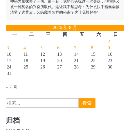
神秘力量抹去了一切。那一刻，我的心头掠过一丝失落，但很快又
被一种莫名的兴奋所取代。这让我不禁思考：为什么快手粉丝会被
清零？这背后，又隐藏着怎样的秘密？这让我想起去年
2026 年 8 月
一
二
三
四
五
六
日
1
2
3
4
5
6
7
8
9
10
11
12
13
14
15
16
17
18
19
20
21
22
23
24
25
26
27
28
29
30
31
« 7 月
搜
索：
归档