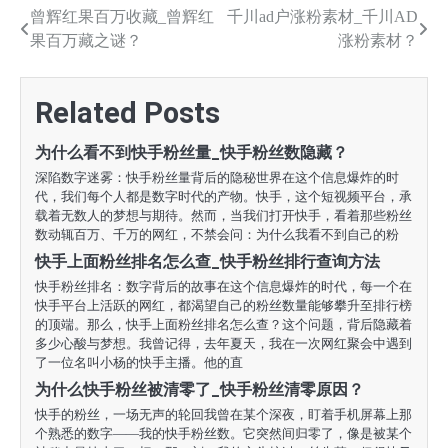
文
曾辉红果百万收藏_曾辉红
千川ad户涨粉素材_千川AD
果百万藏之谜？
涨粉素材？
章
导
Related Posts
航
为什么看不到快手粉丝量_快手粉丝数隐藏？
深陷数字迷雾：快手粉丝量背后的隐秘世界在这个信息爆炸的时
代，我们每个人都是数字时代的产物。快手，这个短视频平台，承
载着无数人的梦想与期待。然而，当我们打开快手，看着那些粉丝
数动辄百万、千万的网红，不禁会问：为什么我看不到自己的粉
快手上面粉丝排名怎么查_快手粉丝排行查询方法
快手粉丝排名：数字背后的故事在这个信息爆炸的时代，每一个在
快手平台上活跃的网红，都渴望自己的粉丝数量能够攀升至排行榜
的顶端。那么，快手上面粉丝排名怎么查？这个问题，背后隐藏着
多少心酸与梦想。我曾记得，去年夏天，我在一次网红聚会中遇到
了一位名叫小杨的快手主播。他的直
为什么快手粉丝被清零了_快手粉丝清零原因？
快手的粉丝，一场无声的轮回我曾在某个深夜，盯着手机屏幕上那
个熟悉的数字——我的快手粉丝数。它突然间归零了，像是被某个