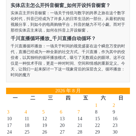
实体店主怎么开抖音橱窗_如何开设抖音橱窗？
实体店主开抖音橱窗：一场关于传统与数字的跨界之旅在这个数字
化时代，抖音已经成为了许多人的日常生活的一部分。从最初的短
视频分享，到如今的电商购物平台，抖音的魅力不可小觑。而对于
那些实体店主来说，如何在抖音上开设橱窗，
千川直播循环播放_千川直播自动循环？
千川直播循环播放：一场关于时间的视觉盛宴在这个瞬息万变的时
代，直播已经成为一种全新的社交方式。千川直播，作为其中的佼
佼者，以其独特的循环播放模式，吸引了无数观众的眼球。这不仅
仅是一种技术手段，更是一种对时间、空间和情感的重新定义。今
天，让我们一起来探讨一下这一现象背后的深层含义。循环播放：
时间的魔方
2026 年 8 月
一
二
三
四
五
六
日
1
2
3
4
5
6
7
8
9
10
11
12
13
14
15
16
17
18
19
20
21
22
23
24
25
26
27
28
29
30