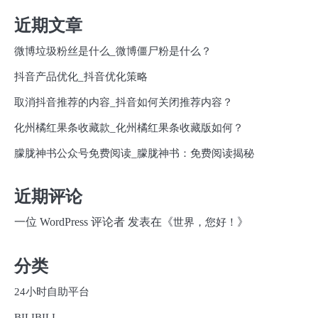
近期文章
微博垃圾粉丝是什么_微博僵尸粉是什么？
抖音产品优化_抖音优化策略
取消抖音推荐的内容_抖音如何关闭推荐内容？
化州橘红果条收藏款_化州橘红果条收藏版如何？
朦胧神书公众号免费阅读_朦胧神书：免费阅读揭秘
近期评论
一位 WordPress 评论者
发表在《
》
世界，您好！
分类
24小时自助平台
BILIBILI