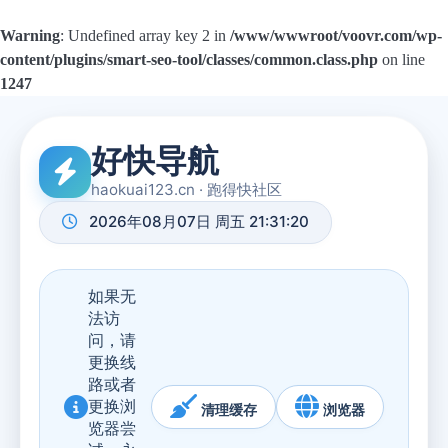
Warning
: Undefined array key 2 in
/www/wwwroot/voovr.com/wp-
content/plugins/smart-seo-tool/classes/common.class.php
on line
1247