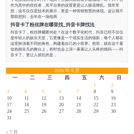
作为其中的佼佼者，其平台券的设置更是让人眼花缭乱。我常常
想，这不仅仅是技术的展示，更是一种营销智慧的体现。这让我不
禁联想到，去年在一场电商
抖音卡了粉丝牌在哪里找_抖音卡牌找法
抖音卡了，粉丝牌藏匿何处？在这个数字化时代，抖音已经不仅仅
是年轻人的娱乐天堂，它更像是一个现实生活的缩影，每个人都在
这里扮演着不同的角色，构建着自己的小世界。然而，就在这个看
似热闹非凡的舞台上，有时也会上演一幕幕让人头疼的戏码——抖
音卡了。更让人抓狂的是，
2026 年 8 月
一
二
三
四
五
六
日
1
2
3
4
5
6
7
8
9
10
11
12
13
14
15
16
17
18
19
20
21
22
23
24
25
26
27
28
29
30
31
« 7 月