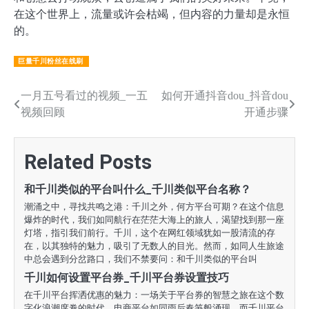
在这个世界上，流量或许会枯竭，但内容的力量却是永恒
的。
巨量千川粉丝在线刷
文
一月五号看过的视频_一五
如何开通抖音dou_抖音dou
视频回顾
开通步骤
章
导
Related Posts
航
和千川类似的平台叫什么_千川类似平台名称？
潮涌之中，寻找共鸣之港：千川之外，何方平台可期？在这个信息
爆炸的时代，我们如同航行在茫茫大海上的旅人，渴望找到那一座
灯塔，指引我们前行。千川，这个在网红领域犹如一股清流的存
在，以其独特的魅力，吸引了无数人的目光。然而，如同人生旅途
中总会遇到分岔路口，我们不禁要问：和千川类似的平台叫
千川如何设置平台券_千川平台券设置技巧
在千川平台挥洒优惠的魅力：一场关于平台券的智慧之旅在这个数
字化浪潮席卷的时代，电商平台如同雨后春笋般涌现，而千川平台