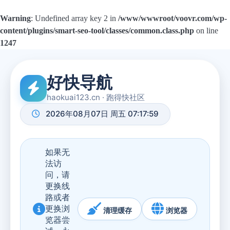
Warning
: Undefined array key 2 in
/www/wwwroot/voovr.com/wp-
content/plugins/smart-seo-tool/classes/common.class.php
on line
1247