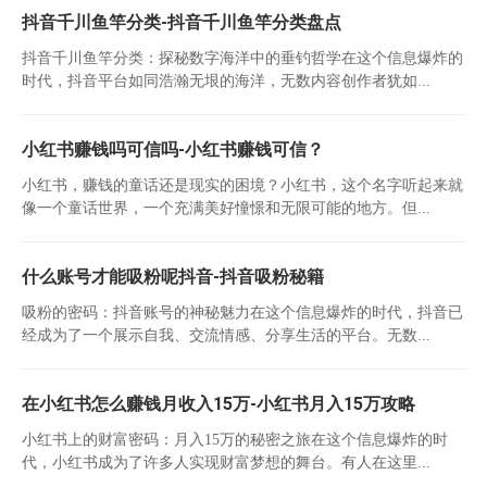
抖音千川鱼竿分类-抖音千川鱼竿分类盘点
抖音千川鱼竿分类：探秘数字海洋中的垂钓哲学在这个信息爆炸的
时代，抖音平台如同浩瀚无垠的海洋，无数内容创作者犹如...
小红书赚钱吗可信吗-小红书赚钱可信？
小红书，赚钱的童话还是现实的困境？小红书，这个名字听起来就
像一个童话世界，一个充满美好憧憬和无限可能的地方。但...
什么账号才能吸粉呢抖音-抖音吸粉秘籍
吸粉的密码：抖音账号的神秘魅力在这个信息爆炸的时代，抖音已
经成为了一个展示自我、交流情感、分享生活的平台。无数...
在小红书怎么赚钱月收入15万-小红书月入15万攻略
小红书上的财富密码：月入15万的秘密之旅在这个信息爆炸的时
代，小红书成为了许多人实现财富梦想的舞台。有人在这里...