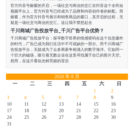
官方抖音号橱窗的开启，一场社交与商业的交汇在抖音这个全民短
视频平台上，官方抖音号已经成为了品牌和内容创作者的标配。而
橱窗，作为官方抖音号展示和销售商品的窗口，其开启的过程，无
疑是一场社交与商业的交汇。这让我不禁想起去
千川商城广告投放平台_千川广告平台优势？
千川商城广告投放平台：探寻数字世界的情感密码在这个信息爆炸
的时代，广告已成为我们生活中不可或缺的一部分。而千川商城广
告投放平台，无疑成为了众多商家争相涌入的数字海洋。它如同一
个巨大的磁场，吸引着无数企业在这里寻找属于自己的那片天空。
然而，在这片看似光鲜亮丽的背后
2026 年 8 月
一
二
三
四
五
六
日
1
2
3
4
5
6
7
8
9
10
11
12
13
14
15
16
17
18
19
20
21
22
23
24
25
26
27
28
29
30
31