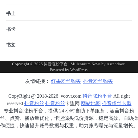
书上
书卡
书文
Copyright © 2026
抖音涨粉平台
| Millennium News by
Ascendoor
|
Powered by
WordPress
.
友情链接：
红果粉丝购买
抖音粉丝购买
CopyRight @ 2018-2026 voovr.com
抖音涨粉平台
All right
reserved
抖音粉丝
抖音粉丝
卡盟网
网站地图
抖音粉丝卡盟
专业抖音涨粉平台，提供 24 小时自助下单服务，涵盖抖音粉
丝、点赞、播放量优化，卡盟源头低价货源，稳定高效。自助操
作便捷，快速提升账号数据与权重，助力账号曝光与流量增长。