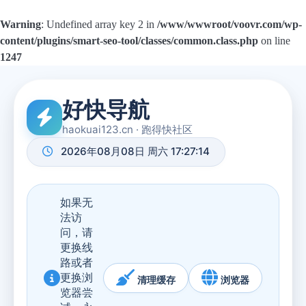
Warning
: Undefined array key 2 in
/www/wwwroot/voovr.com/wp-
content/plugins/smart-seo-tool/classes/common.class.php
on line
1247