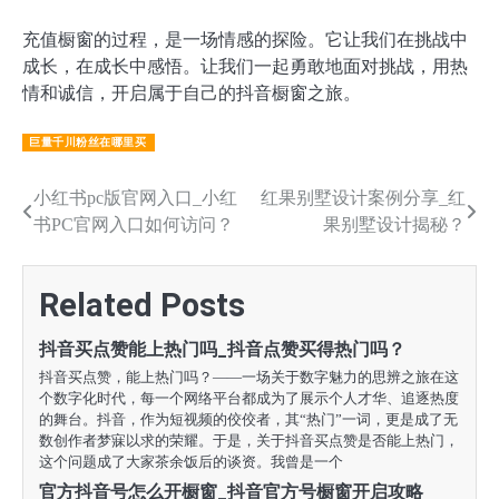
充值橱窗的过程，是一场情感的探险。它让我们在挑战中
成长，在成长中感悟。让我们一起勇敢地面对挑战，用热
情和诚信，开启属于自己的抖音橱窗之旅。
巨量千川粉丝在哪里买
文
小红书pc版官网入口_小红
红果别墅设计案例分享_红
书PC官网入口如何访问？
果别墅设计揭秘？
章
导
Related Posts
航
抖音买点赞能上热门吗_抖音点赞买得热门吗？
抖音买点赞，能上热门吗？——一场关于数字魅力的思辨之旅在这
个数字化时代，每一个网络平台都成为了展示个人才华、追逐热度
的舞台。抖音，作为短视频的佼佼者，其“热门”一词，更是成了无
数创作者梦寐以求的荣耀。于是，关于抖音买点赞是否能上热门，
这个问题成了大家茶余饭后的谈资。我曾是一个
官方抖音号怎么开橱窗_抖音官方号橱窗开启攻略