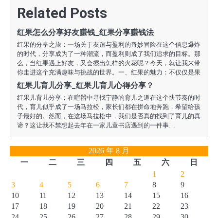
航
Related Posts
红果怎么分享好友赚钱_红果分享赚钱法
红果的分享之旅：一场关于友谊与盈利的奇妙冒险在这个信息爆炸
的时代，分享成为了一种潮流，而盈利则成了我们追求的目标。那
么，当红果遇上好友，又会擦出怎样的火花呢？今天，就让我来带
你走进这个充满趣味与挑战的世界。一、红果的魅力：不仅仅是果
红果儿育儿分享_红果儿育儿心得分享？
红果儿育儿分享：在喧嚣中寻找宁静的育儿之道在这个快节奏的时
代，育儿似乎成了一场马拉松，家长们都在拼命地奔跑，希望给孩
子最好的。然而，在这场马拉松中，我们是否真的找到了育儿的真
谛？这让我不禁想起去年在一家儿童书店遇到的一件事…
2026 年 8 月
一
二
三
四
五
六
日
1
2
3
4
5
6
7
8
9
10
11
12
13
14
15
16
17
18
19
20
21
22
23
24
25
26
27
28
29
30