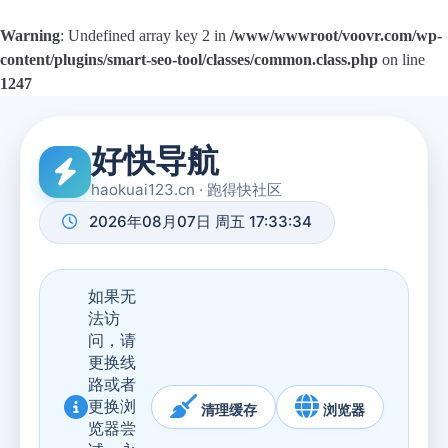
Warning
: Undefined array key 2 in
/www/wwwroot/voovr.com/wp-
content/plugins/smart-seo-tool/classes/common.class.php
on line
1247