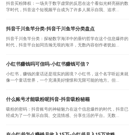
抖音买粉降权：一场关于数字虚荣的反思在这个看似光鲜亮丽的数
字时代，抖音这个短视频平台成为了许多人展示自我、追求...
抖音千川鱼竿分类-抖音千川鱼竿分类盘点
抖音千川鱼竿分类：探秘数字海洋中的垂钓哲学在这个信息爆炸的
时代，抖音平台如同浩瀚无垠的海洋，无数内容创作者犹如...
小红书赚钱吗可信吗-小红书赚钱可信？
小红书，赚钱的童话还是现实的困境？小红书，这个名字听起来就
像一个童话世界，一个充满美好憧憬和无限可能的地方。但...
什么账号才能吸粉呢抖音-抖音吸粉秘籍
吸粉的密码：抖音账号的神秘魅力在这个信息爆炸的时代，抖音已
经成为了一个展示自我、交流情感、分享生活的平台。无数...
在小红书怎么赚钱月收入15万-小红书月入15万攻略