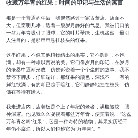
收藏万年青的红果：时间的印记与生活的寓言
那是一个普通的午后，我偶然路过一家古董店。店面不
大，但窗明几净，透着一股岁月静好的气息。我被门口的
一盆万年青吸引了眼球，它的叶片翠绿，生机盎然，最引
人注目的，是那串串悬挂枝头的红果。
这串红果，不似其他植物结出的果实，它不圆润，不饱
满，却有一种难以言说的美。它们像岁月的印记，在岁月
的沧桑中逐渐形成，仿佛诉说着一个个尘封的故事。我不
禁停下脚步，仔细端详，那红果的颜色，深浅不一，有的
鲜红欲滴，有的却已趋于暗红，它们静静地挂在枝头，仿
佛在等待有缘人。
我走进店内，店老板是个上了年纪的老者，满脸皱纹，眼
神深邃。他见我久久凝视着那盆万年青，便笑着说：“这盆
万年青名叫‘红果’，它是一种奇特的植物，其果实历经千
年仍不腐烂，所以人们也称它为‘万年青’。”