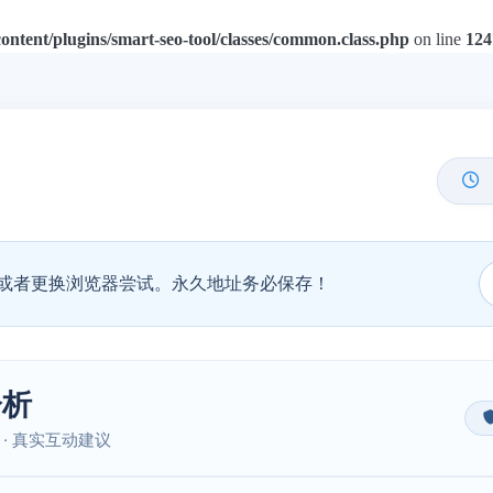
tent/plugins/smart-seo-tool/classes/common.class.php
on line
124