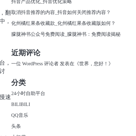
抖音产品优化_抖音优化策略
，翻
取消抖音推荐的内容_抖音如何关闭推荐内容？
中，
化州橘红果条收藏款_化州橘红果条收藏版如何？
朦胧神书公众号免费阅读_朦胧神书：免费阅读揭秘
近期评论
台，
一位 WordPress 评论者
发表在《
世界，您好！
》
讨
分类
24小时自助平台
慢速
BILIBILI
QQ音乐
头条