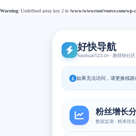
Warning
: Undefined array key 2 in
/www/wwwroot/voovr.com/wp-con