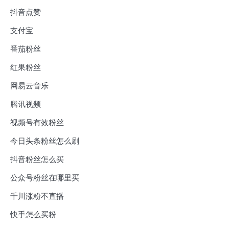
抖音点赞
支付宝
番茄粉丝
红果粉丝
网易云音乐
腾讯视频
视频号有效粉丝
今日头条粉丝怎么刷
抖音粉丝怎么买
公众号粉丝在哪里买
千川涨粉不直播
快手怎么买粉