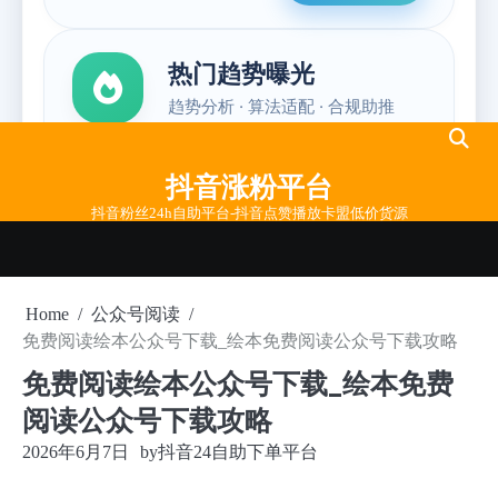
Skip
to
抖音涨粉平台
content
抖音粉丝24h自助平台-抖音点赞播放卡盟低价货源
Home
公众号阅读
免费阅读绘本公众号下载_绘本免费阅读公众号下载攻略
免费阅读绘本公众号下载_绘本免费
阅读公众号下载攻略
2026年6月7日
by
抖音24自助下单平台