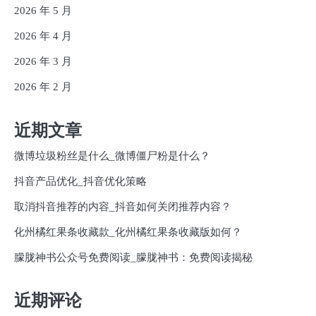
2026 年 5 月
2026 年 4 月
2026 年 3 月
2026 年 2 月
近期文章
微博垃圾粉丝是什么_微博僵尸粉是什么？
抖音产品优化_抖音优化策略
取消抖音推荐的内容_抖音如何关闭推荐内容？
化州橘红果条收藏款_化州橘红果条收藏版如何？
朦胧神书公众号免费阅读_朦胧神书：免费阅读揭秘
近期评论