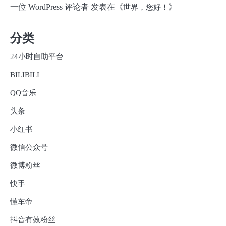
一位 WordPress 评论者
发表在《
》
世界，您好！
分类
24小时自助平台
BILIBILI
QQ音乐
头条
小红书
微信公众号
微博粉丝
快手
懂车帝
抖音有效粉丝