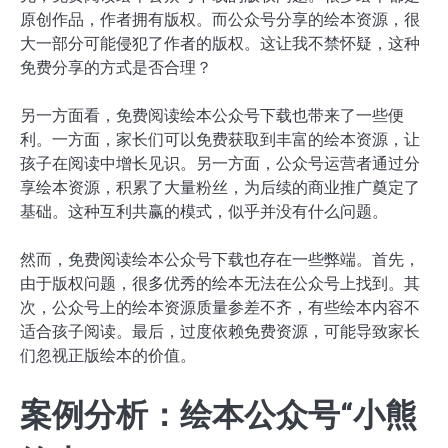
原创作品，作者拥有版权。而公众号分享的绘本资源，很
大一部分可能侵犯了作者的版权。这让我不禁怀疑，这种
免费分享的方式是否合理？
另一方面看，免费阅读绘本公众号下载也带来了一些便
利。一方面，家长们可以免费获取到丰富的绘本资源，让
孩子在阅读中增长见识。另一方面，公众号运营者通过分
享绘本资源，积累了大量粉丝，为后续的商业推广奠定了
基础。这种互利共赢的模式，似乎并没有什么问题。
然而，免费阅读绘本公众号下载也存在一些弊端。首先，
由于版权问题，很多优秀的绘本无法在公众号上找到。其
次，公众号上的绘本资源质量参差不齐，有些绘本内容不
适合孩子阅读。最后，过度依赖免费资源，可能导致家长
们忽视正版绘本的价值。
案例分析：绘本公众号“小熊