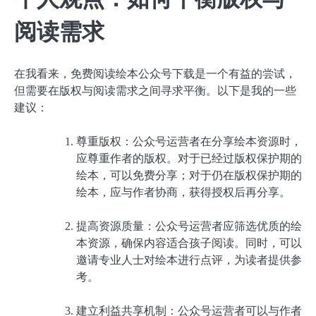
阅读需求
在我看来，免费阅读绘本公众号下载是一个有益的尝试，
但需要在版权与阅读需求之间寻求平衡。以下是我的一些
建议：
尊重版权：公众号运营者在分享绘本资源时，
应尊重作者的版权。对于已经过版权保护期的
绘本，可以免费分享；对于仍在版权保护期的
绘本，应与作者协商，获得授权后再分享。
提高资源质量：公众号运营者应筛选优质的绘
本资源，确保内容适合孩子阅读。同时，可以
邀请专业人士对绘本进行点评，为读者提供参
考。
建立利益共享机制：公众号运营者可以与作者