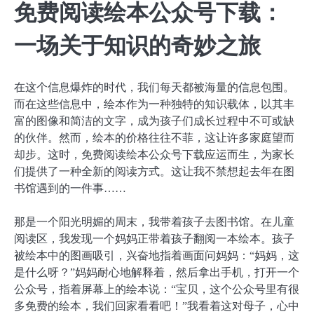
免费阅读绘本公众号下载：
一场关于知识的奇妙之旅
在这个信息爆炸的时代，我们每天都被海量的信息包围。
而在这些信息中，绘本作为一种独特的知识载体，以其丰
富的图像和简洁的文字，成为孩子们成长过程中不可或缺
的伙伴。然而，绘本的价格往往不菲，这让许多家庭望而
却步。这时，免费阅读绘本公众号下载应运而生，为家长
们提供了一种全新的阅读方式。这让我不禁想起去年在图
书馆遇到的一件事……
那是一个阳光明媚的周末，我带着孩子去图书馆。在儿童
阅读区，我发现一个妈妈正带着孩子翻阅一本绘本。孩子
被绘本中的图画吸引，兴奋地指着画面问妈妈：“妈妈，这
是什么呀？”妈妈耐心地解释着，然后拿出手机，打开一个
公众号，指着屏幕上的绘本说：“宝贝，这个公众号里有很
多免费的绘本，我们回家看看吧！”我看着这对母子，心中