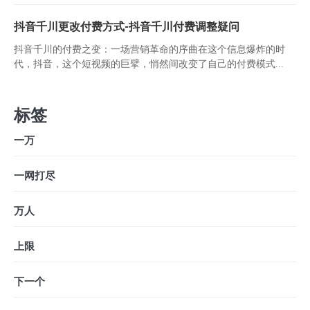
抖音千川更改付费方式-抖音千川付费调整疑问
抖音千川的付费之变：一场营销革命的序曲在这个信息爆炸的时
代，抖音，这个短视频的巨擘，悄然间改变了自己的付费模式...
标签
一万
一网打尽
万人
上限
下一个