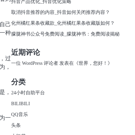
抖音产品优化_抖音优化策略
取消抖音推荐的内容_抖音如何关闭推荐内容？
化州橘红果条收藏款_化州橘红果条收藏版如何？
自己
一种
朦胧神书公众号免费阅读_朦胧神书：免费阅读揭秘
近期评论
，过
一位 WordPress 评论者
发表在《
世界，您好！
》
为，
分类
是，
24小时自助平台
BILIBILI
QQ音乐
为一
头条