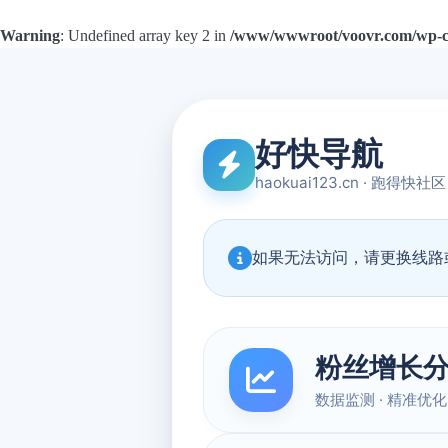
Warning
: Undefined array key 2 in
/www/wwwroot/voovr.com/wp-con