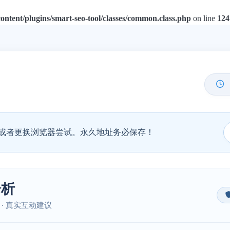
tent/plugins/smart-seo-tool/classes/common.class.php
on line
124