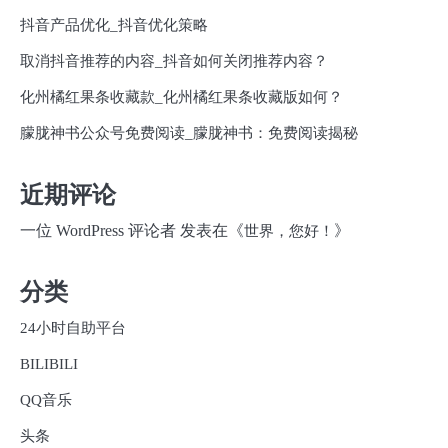
抖音产品优化_抖音优化策略
取消抖音推荐的内容_抖音如何关闭推荐内容？
化州橘红果条收藏款_化州橘红果条收藏版如何？
朦胧神书公众号免费阅读_朦胧神书：免费阅读揭秘
近期评论
一位 WordPress 评论者
发表在《
》
世界，您好！
分类
24小时自助平台
BILIBILI
QQ音乐
头条