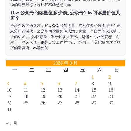
功的重要指标？这让我不禁想起去年
10w 公众号阅读量值多少钱_公众号10w阅读量价值几
何？
漫步在数字的迷宫：10w 公众号阅读量，究竟值多少钱？在这个信
息爆炸的时代，公众号阅读量仿佛成为了衡量一个自媒体人成功与
否的标尺。10w阅读量，对于许多人来说，是遥不可及的梦想，而
对于一些人来说，则是日常工作的常态。然而，当我们站在这个数
字的迷宫前，不禁要问
2026 年 8 月
一
二
三
四
五
六
日
1
2
3
4
5
6
7
8
9
10
11
12
13
14
15
16
17
18
19
20
21
22
23
24
25
26
27
28
29
30
31
« 7 月