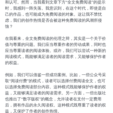
和认可。然而，当我看到文章下方“全文免费阅读”的提示
时，我感到一阵失落。我意识到，在这个时代，即使是自
己的作品，也可能成为免费阅读的对象。这让我不禁忧
虑，我们的创作热情是否会被这种免费阅读的风潮所侵
蚀？
在我看来，全文免费阅读的伦理之辩，其实是一个关于价
值与尊重的问题。我们应当尊重作者的劳动成果，同时也
应当尊重读者的阅读体验。或许，我们可以尝试一种新的
阅读模式，既能够满足读者的阅读需求，又能够保护作者
的权益。
例如，我们可以借鉴一些成功案例。比如，一些公众号采
取“阅读付费”的模式，读者可以选择付费阅读全文，也可
以选择免费阅读部分内容。这种模式既能够保护作者的权
益，又能够满足读者的阅读需求。另一方面，一些出版社
也推出了“数字版权”的概念，允许读者在支付一定费用
后，拥有作品的永久阅读权。这种模式既尊重了读者的权
益，又保护了作者的创作热情。