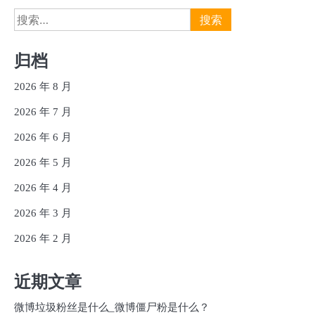
搜
索：
归档
2026 年 8 月
2026 年 7 月
2026 年 6 月
2026 年 5 月
2026 年 4 月
2026 年 3 月
2026 年 2 月
近期文章
微博垃圾粉丝是什么_微博僵尸粉是什么？