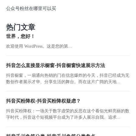
公众号粉丝在哪里可以买
热门文章
世界，您好！
欢迎使用 WordPress。这是您的第…
抖音怎么直接显示橱窗-抖音橱窗快速展示方法
抖音橱窗，一扇通向热销的门在信息爆炸的今天，抖音已经成为无
数创作者展示才华、分享生活的舞台。而在这片广阔的天地...
抖音买粉降权-抖音买粉降权疑虑？
抖音买粉降权：一场关于数字虚荣的反思在这个看似光鲜亮丽的数
字时代，抖音这个短视频平台成为了许多人展示自我、追求...