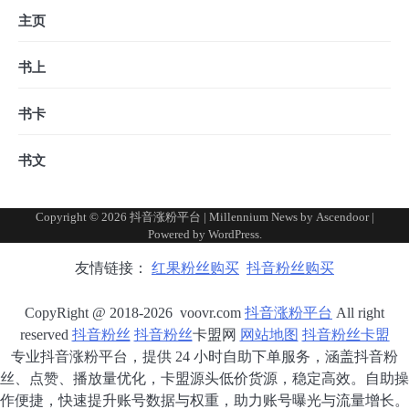
主页
书上
书卡
书文
Copyright © 2026
抖音涨粉平台
| Millennium News by
Ascendoor
|
Powered by
WordPress
.
友情链接：
红果粉丝购买
抖音粉丝购买
CopyRight @ 2018-2026 voovr.com
抖音涨粉平台
All right
reserved
抖音粉丝
抖音粉丝
卡盟网
网站地图
抖音粉丝卡盟
专业抖音涨粉平台，提供 24 小时自助下单服务，涵盖抖音粉
丝、点赞、播放量优化，卡盟源头低价货源，稳定高效。自助操
作便捷，快速提升账号数据与权重，助力账号曝光与流量增长。