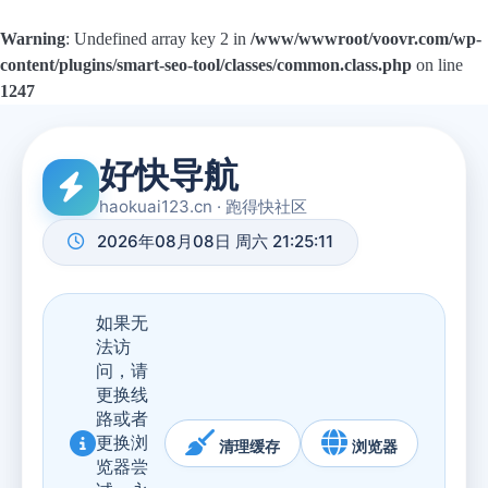
Warning
: Undefined array key 2 in
/www/wwwroot/voovr.com/wp-
content/plugins/smart-seo-tool/classes/common.class.php
on line
1247