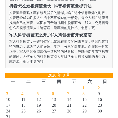
抖音怎么发视频流量大_抖音视频流量提升法
抖音流量密码：藏在镜头背后的情感共鸣在这个信息爆炸的时代，
抖音已经成为许多人生活中不可或缺的一部分。每个人都在这里寻
找着自己的声音，试图在万千短视频中脱颖而出。那么，究竟抖音
怎么发视频流量大？这背后，隐藏着的是技术、创意，更
军人抖音橱窗怎么开_军人抖音橱窗开设指南
军人抖音橱窗，一道独特的风景线在喧嚣的网络世界，抖音以其独
特的魅力，成为了人们娱乐、学习、分享的聚集地。而在这一片繁
华中，军人抖音橱窗却像一道独特的风景线，静静地绽放着它独有
的光彩。为何军人的抖音橱窗引人注目？军人抖音橱窗的吸引力，
或许源于军人本身的独
2026 年 8 月
一
二
三
四
五
六
日
1
2
3
4
5
6
7
8
9
10
11
12
13
14
15
16
17
18
19
20
21
22
23
24
25
26
27
28
29
30
31