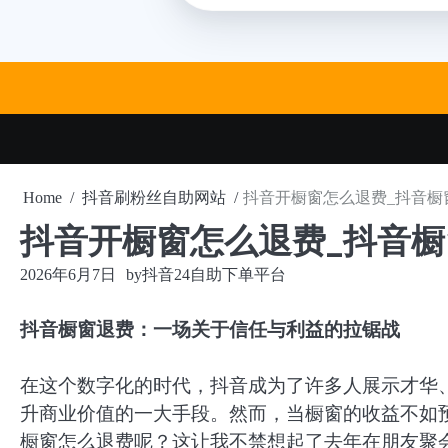
Skip
to
content
Home
抖音刷粉丝自助网站
抖音开橱窗怎么退费_抖音橱
抖音开橱窗怎么退费_抖音
2026年6月7日
by
抖音24自助下单平台
抖音橱窗退费：一场关于信任与利益的拉锯战
在这个数字化的时代，抖音成为了许多人展示才华
升商业价值的一大手段。然而，当橱窗的收益不如
橱窗怎么退费呢？这让我不禁想起了去年在朋友聚