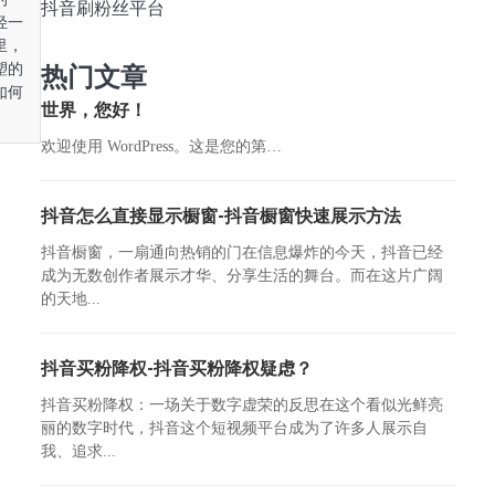
抖音刷粉丝平台
轻一
里，
塑的
热门文章
如何
世界，您好！
欢迎使用 WordPress。这是您的第…
抖音怎么直接显示橱窗-抖音橱窗快速展示方法
抖音橱窗，一扇通向热销的门在信息爆炸的今天，抖音已经
成为无数创作者展示才华、分享生活的舞台。而在这片广阔
的天地...
抖音买粉降权-抖音买粉降权疑虑？
抖音买粉降权：一场关于数字虚荣的反思在这个看似光鲜亮
丽的数字时代，抖音这个短视频平台成为了许多人展示自
我、追求...