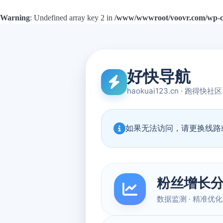
Warning
: Undefined array key 2 in
/www/wwwroot/voovr.com/wp-con