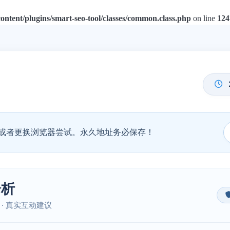
tent/plugins/smart-seo-tool/classes/common.class.php
on line
124