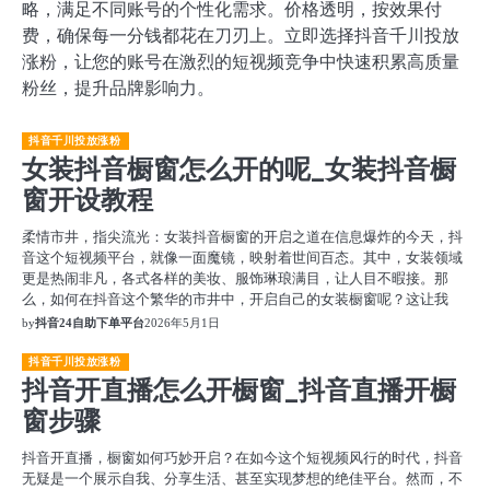
略，满足不同账号的个性化需求。价格透明，按效果付
费，确保每一分钱都花在刀刃上。立即选择抖音千川投放
涨粉，让您的账号在激烈的短视频竞争中快速积累高质量
粉丝，提升品牌影响力。
抖音千川投放涨粉
女装抖音橱窗怎么开的呢_女装抖音橱
窗开设教程
柔情市井，指尖流光：女装抖音橱窗的开启之道在信息爆炸的今天，抖
音这个短视频平台，就像一面魔镜，映射着世间百态。其中，女装领域
更是热闹非凡，各式各样的美妆、服饰琳琅满目，让人目不暇接。那
么，如何在抖音这个繁华的市井中，开启自己的女装橱窗呢？这让我
by
抖音24自助下单平台
2026年5月1日
抖音千川投放涨粉
抖音开直播怎么开橱窗_抖音直播开橱
窗步骤
抖音开直播，橱窗如何巧妙开启？在如今这个短视频风行的时代，抖音
无疑是一个展示自我、分享生活、甚至实现梦想的绝佳平台。然而，不