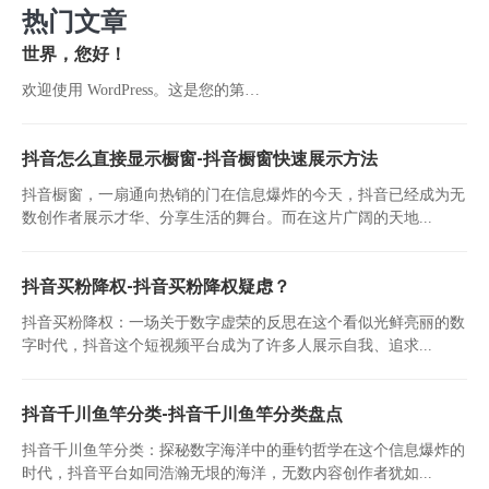
热门文章
世界，您好！
欢迎使用 WordPress。这是您的第…
抖音怎么直接显示橱窗-抖音橱窗快速展示方法
抖音橱窗，一扇通向热销的门在信息爆炸的今天，抖音已经成为无
数创作者展示才华、分享生活的舞台。而在这片广阔的天地...
抖音买粉降权-抖音买粉降权疑虑？
抖音买粉降权：一场关于数字虚荣的反思在这个看似光鲜亮丽的数
字时代，抖音这个短视频平台成为了许多人展示自我、追求...
抖音千川鱼竿分类-抖音千川鱼竿分类盘点
抖音千川鱼竿分类：探秘数字海洋中的垂钓哲学在这个信息爆炸的
时代，抖音平台如同浩瀚无垠的海洋，无数内容创作者犹如...