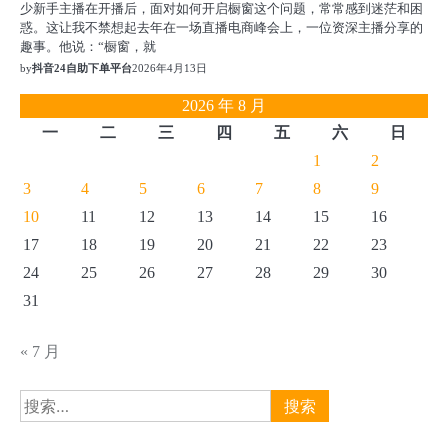
少新手主播在开播后，面对如何开启橱窗这个问题，常常感到迷茫和困
惑。这让我不禁想起去年在一场直播电商峰会上，一位资深主播分享的
趣事。他说：“橱窗，就
by
抖音24自助下单平台
2026年4月13日
2026 年 8 月
一
二
三
四
五
六
日
1
2
3
4
5
6
7
8
9
10
11
12
13
14
15
16
17
18
19
20
21
22
23
24
25
26
27
28
29
30
31
« 7 月
搜
索：