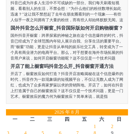
抖音已成为许多人生活中不可或缺的一部分。我们每天刷着短视
频，看着别人的生活，不禁会想：“为什么他们的粉丝数增长如此
迅速？”这让我不禁想起了去年在朋友圈看到的一个现象——有些
人似乎一夜之间拥有了大量的粉丝，而有些人却始终默默无闻。这
国外抖音怎么开橱窗_抖音国际版如何开启购物橱窗？
国外抖音开橱窗：跨界探索的神秘之旅在这个信息爆炸的时代，抖
音已经成为了全球范围内年轻人展示自我、分享生活的重要平台。
而“橱窗”功能，更是让抖音从单纯的娱乐社交工具，转变成为了一
个具有商业潜力的电商平台。那么，对于想要在海外市场拓展的抖
音用户来说，如何开启橱窗功能呢？这不仅仅是一个技术问题
开店了能上橱窗吗抖音怎么开_抖音橱窗开通方法
开店了，橱窗效应如何打造？抖音开店攻略揭秘在这个信息爆炸的
时代，抖音作为一款现象级的短视频平台，不仅让无数人成为了网
红，也成为了众多商家梦寐以求的营销阵地。开店了，如何在抖音
上打造属于自己的橱窗效应？这不仅仅是一个技术问题，更是一门
艺术。橱窗效应的魔力何为橱窗效应？简单来说，就是指
2026 年 8 月
一
二
三
四
五
六
日
1
2
3
4
5
6
7
8
9