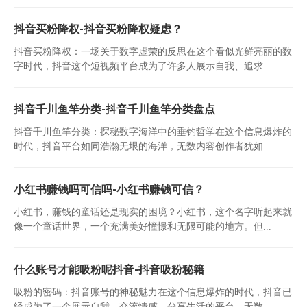
抖音买粉降权-抖音买粉降权疑虑？
抖音买粉降权：一场关于数字虚荣的反思在这个看似光鲜亮丽的数
字时代，抖音这个短视频平台成为了许多人展示自我、追求...
抖音千川鱼竿分类-抖音千川鱼竿分类盘点
抖音千川鱼竿分类：探秘数字海洋中的垂钓哲学在这个信息爆炸的
时代，抖音平台如同浩瀚无垠的海洋，无数内容创作者犹如...
小红书赚钱吗可信吗-小红书赚钱可信？
小红书，赚钱的童话还是现实的困境？小红书，这个名字听起来就
像一个童话世界，一个充满美好憧憬和无限可能的地方。但...
什么账号才能吸粉呢抖音-抖音吸粉秘籍
吸粉的密码：抖音账号的神秘魅力在这个信息爆炸的时代，抖音已
经成为了一个展示自我、交流情感、分享生活的平台。无数...