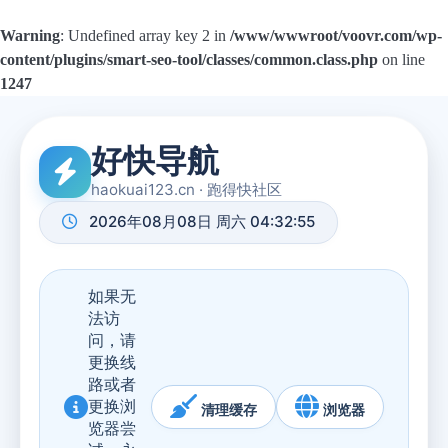
Warning
: Undefined array key 2 in
/www/wwwroot/voovr.com/wp-
content/plugins/smart-seo-tool/classes/common.class.php
on line
1247