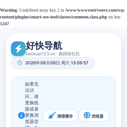
Warning
: Undefined array key 2 in
/www/wwwroot/voovr.com/wp-
content/plugins/smart-seo-tool/classes/common.class.php
on line
1247