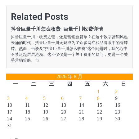
导
Related Posts
航
抖音巨量千川怎么收费_巨量千川收费详情
抖音巨量千川：收费之谜，还是营销新篇章？在这个数字营销风起
云涌的时代，抖音巨量千川无疑成为了众多网红和品牌眼中的香饽
饽。然而，当谈及“抖音巨量千川怎么收费”这个问题时，我的心中
不禁泛起层层涟漪。这不仅仅是一个关于费用的疑问，更是一个关
乎营销策略、市
2026 年 8 月
一
二
三
四
五
六
日
1
2
3
4
5
6
7
8
9
10
11
12
13
14
15
16
17
18
19
20
21
22
23
24
25
26
27
28
29
30
31