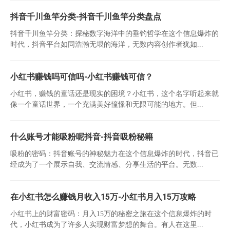
抖音千川鱼竿分类-抖音千川鱼竿分类盘点
抖音千川鱼竿分类：探秘数字海洋中的垂钓哲学在这个信息爆炸的
时代，抖音平台如同浩瀚无垠的海洋，无数内容创作者犹如...
小红书赚钱吗可信吗-小红书赚钱可信？
小红书，赚钱的童话还是现实的困境？小红书，这个名字听起来就
像一个童话世界，一个充满美好憧憬和无限可能的地方。但...
什么账号才能吸粉呢抖音-抖音吸粉秘籍
吸粉的密码：抖音账号的神秘魅力在这个信息爆炸的时代，抖音已
经成为了一个展示自我、交流情感、分享生活的平台。无数...
在小红书怎么赚钱月收入15万-小红书月入15万攻略
小红书上的财富密码：月入15万的秘密之旅在这个信息爆炸的时
代，小红书成为了许多人实现财富梦想的舞台。有人在这里...