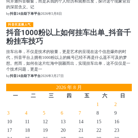
何开通抖音橱窗，而是从我的个人经历和观察出发，探讨这个现象背后
的深层含义。记
by
抖音24自助下单平台
2026年5月8日
抖音买直播人气
抖音1000粉以上如何挂车出单_抖音千
粉挂车技巧
挂车出单，不仅是技术的较量，更是艺术的呈现在这个信息爆炸的时
代，抖音平台上拥有1000粉以上的账号已经不再是什么遥不可及的梦
想。然而，如何在这片红海中脱颖而出，实现挂车出单，这不仅仅是一
个技术问题，更是一
by
抖音24自助下单平台
2026年3月27日
2026 年 8 月
一
二
三
四
五
六
日
1
2
3
4
5
6
7
8
9
10
11
12
13
14
15
16
17
18
19
20
21
22
23