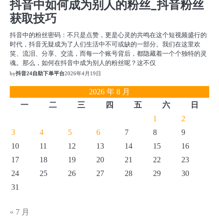
抖音中如何成为别人的粉丝_抖音粉丝
获取技巧
抖音中的粉丝密码：不只是点赞，更是心灵的共鸣在这个短视频盛行的
时代，抖音无疑成为了人们生活中不可或缺的一部分。我们在这里欢
笑、流泪、分享、交流，而每一个账号背后，都隐藏着一个个独特的灵
魂。那么，如何在抖音中成为别人的粉丝呢？这不仅
by
抖音24自助下单平台
2026年4月19日
2026 年 8 月
一
二
三
四
五
六
日
1
2
3
4
5
6
7
8
9
10
11
12
13
14
15
16
17
18
19
20
21
22
23
24
25
26
27
28
29
30
31
« 7 月