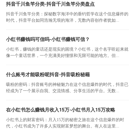
抖音千川鱼竿分类-抖音千川鱼竿分类盘点
抖音千川鱼竿分类：探秘数字海洋中的垂钓哲学在这个信息爆炸的
时代，抖音平台如同浩瀚无垠的海洋，无数内容创作者犹如...
小红书赚钱吗可信吗-小红书赚钱可信？
小红书，赚钱的童话还是现实的困境？小红书，这个名字听起来就
像一个童话世界，一个充满美好憧憬和无限可能的地方。但...
什么账号才能吸粉呢抖音-抖音吸粉秘籍
吸粉的密码：抖音账号的神秘魅力在这个信息爆炸的时代，抖音已
经成为了一个展示自我、交流情感、分享生活的平台。无数...
在小红书怎么赚钱月收入15万-小红书月入15万攻略
小红书上的财富密码：月入15万的秘密之旅在这个信息爆炸的时
代，小红书成为了许多人实现财富梦想的舞台。有人在这里...