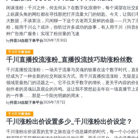
闲谈涨粉：千川之外，何去何从？在数字化浪潮中，每个渴望在社交
上崭露头角的网红都在寻找那把打开流量大门的钥匙。今天，让我们
大数据，不谈算法，只闲聊一下这个古老而又新鲜的命题——只为了
粉，能用千川么？或许，你听过许多成功的故事，有人用千川（抖音
种广告推广服务）实现了粉丝量的飞速
2026年7月30日
by
抖音24自助下单平台
千川不开播涨粉
千川直播投流涨粉_直播投流技巧助涨粉丝数
千川直播投流涨粉：一场关于流量与灵魂的较量在这个数字时代，直
经成为了一种全新的社交和娱乐方式。而千川直播投流涨粉，无疑是
领域里最热门的话题之一。它不仅关乎数字的增长，更关乎内容的价
创作者的灵魂以及观众的共鸣。这让我不禁想起去年在一场直播节上
的一件事……那是一个阳光明媚的周末，
2026年7月7日
by
抖音24自助下单平台
千川不开播涨粉
千川涨粉出价设置多少_千川涨粉出价设定？
千川涨粉出价设置的玄学之旅在这个信息爆炸的时代，每一个小小的
都渴望在互联网的海洋中找到自己的位置，而千川平台，这个流量的