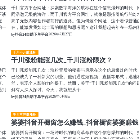
媒体
千川官方平台网址：探索数字海洋的航标在这个信息爆炸的时代，
不谈
同浩瀚无垠的海洋，而千川官方平台网址，就像是那指引航行的灯
涨
亮了无数内容创作者前行的道路。但为何这个网址，这个看似普通
的一
在，能激发我如此丰富的联想和思考呢？这让我想起去年在一场内
2026年7月27日
by
抖音24自助下单平台
千川不开播涨粉
千川涨粉能涨几次_千川涨粉限次？
播已
千川涨粉能涨几次：涨粉背后的秘密与启示在这个信息爆炸的时代
这个
已经成为了一种新兴的职业。他们通过短视频、直播等形式，迅速
值、
丝，实现个人影响力的提升。然而，关于“千川涨粉能涨几次”的问
遇到
鲜有人深入探讨。今天，我就想从个
2026年6月6日
by
抖音24自助下单平台
千川不开播涨粉
婆婆抖音开橱窗怎么赚钱_抖音橱窗婆婆赚钱
个体
婆婆抖音开橱窗：一场跨时代的电商革命在这个信息爆炸的时代，
大漩
经不仅仅是一个娱乐平台，它更是成为了人们生活中不可或缺的一