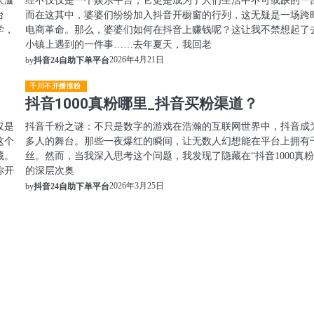
台
而在这其中，婆婆们纷纷加入抖音开橱窗的行列，这无疑是一场跨
学，
电商革命。那么，婆婆们如何在抖音上赚钱呢？这让我不禁想起了
小镇上遇到的一件事……去年夏天，我回老
2026年4月21日
by
抖音24自助下单平台
千川不开播涨粉
抖音1000真粉哪里_抖音买粉渠道？
仅是
抖音千粉之谜：不只是数字的游戏在浩瀚的互联网世界中，抖音成
这个
多人的舞台。那些一夜爆红的瞬间，让无数人幻想能在平台上拥有
藏。
丝。然而，当我深入思考这个问题，我发现了隐藏在“抖音1000真粉
你开
的深层次奥
2026年3月25日
by
抖音24自助下单平台