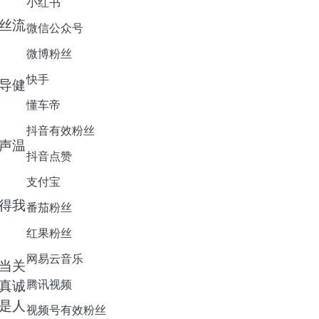
小红书
丝流
微信公众号
微博粉丝
快手
导健
懂车帝
抖音有效粉丝
声温
抖音点赞
支付宝
得我
番茄粉丝
红果粉丝
网易云音乐
当关
真诚
腾讯视频
是人
视频号有效粉丝