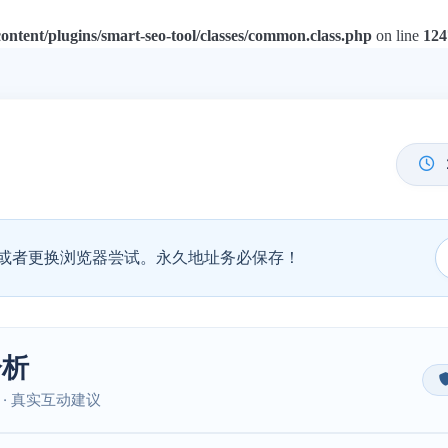
tent/plugins/smart-seo-tool/classes/common.class.php
on line
124