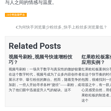
与人之间的情感与温度。
24小时自助平台
文
为何快手浏览量少粉丝多_快手上粉丝多浏览量低？
章
Related Posts
导
航
视频号刷粉_视频号快速增粉技
红果欧松板案
巧？
应用实例？
视频号刷粉：一场关于数字与真实性的微妙较量
红果欧松板案例分
在这个数字时代，视频号成为了众多内容创作者
在这个快节奏的时
展示才华、吸引粉丝的舞台。然而，随着竞争的
包围，很难找到一
加剧，一些人开始寻求各种“捷径”——刷粉，成
喧嚣之中，有一群
为了他们眼中迅速提升人气的秘诀。这不
心灵感受自然，用
果欧松板的制造者
这个