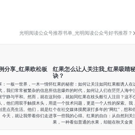
光明阅读公众号推荐书单_光明阅读公众号好书推荐？
例分享_红果欧松板
红果怎么让人关注我_红果吸睛
诀？
享：一板一世界，一木一情怀
红果的秘密：如何让关注如同红果般诱人在
代，我们常常被繁杂的信息所
信息爆炸的时代，如何让人们在茫茫人海中
丝宁静与平和。然而，就在这
到你，就如同红果在枝头般引人注目？这不
人，他们用双手触摸木头，用
是一个技术问题，更是一个人性的探索。我
创意点亮生活。他们，就是红
个在社交媒体摸爬滚打多年的“网红”，想和
。今天，就让我带着你们走进
享一些我的心得。红果的自白：从自然到关
果，一种看似普通的水果，却能在秋天金黄