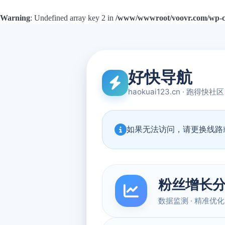
Warning
: Undefined array key 2 in
/www/wwwroot/voovr.com/wp-con