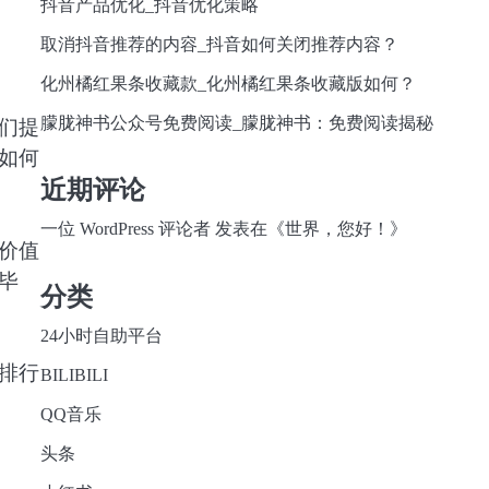
抖音产品优化_抖音优化策略
取消抖音推荐的内容_抖音如何关闭推荐内容？
化州橘红果条收藏款_化州橘红果条收藏版如何？
朦胧神书公众号免费阅读_朦胧神书：免费阅读揭秘
们提
如何
近期评论
一位 WordPress 评论者
发表在《
世界，您好！
》
价值
毕
分类
24小时自助平台
排行
BILIBILI
QQ音乐
头条