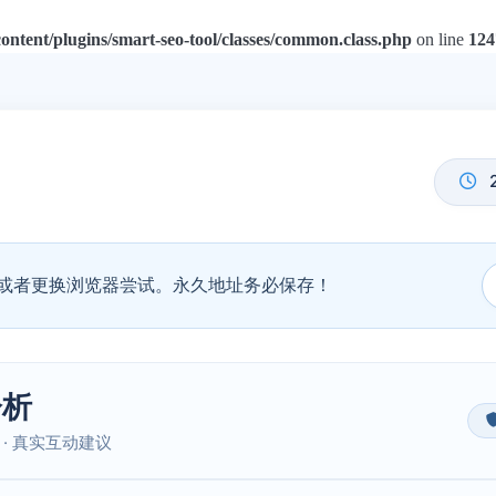
tent/plugins/smart-seo-tool/classes/common.class.php
on line
124