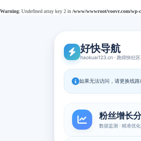
Warning
: Undefined array key 2 in
/www/wwwroot/voovr.com/wp-con