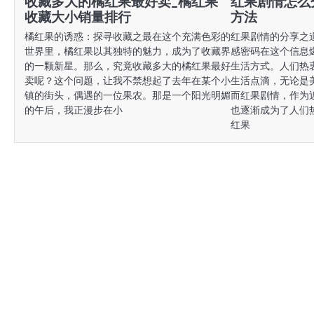
收藏多大的橘红果最好卖_橘红果
红果剧情怎么
收藏大小销量排行
方法
橘红果的诱惑：探寻收藏之最在这个充满色彩的
红果剧情的分享之
世界里，橘红果以其独特的魅力，成为了收藏界
感密码在这个信息
的一颗新星。那么，究竟收藏多大的橘红果最好
生活方式。人们热
卖呢？这个问题，让我不禁想起了去年在某个小
生活点滴，无论是
镇的街头，偶遇的一位果农。那是一个阳光明媚
而红果剧情，作为
的午后，我正漫步在小
也逐渐成为了人们
红果