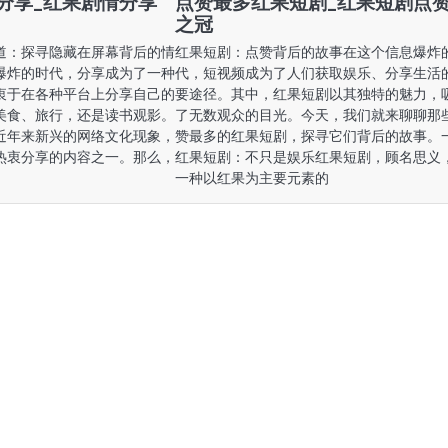
分享_红果剧情分享
点赞最多红果短剧_红果短剧点
之冠
道：探寻隐藏在屏幕背后的情
红果短剧：点赞背后的故事在这个信息爆炸
爆炸的时代，分享成为了一种
代，短视频成为了人们获取娱乐、分享生活
衷于在各种平台上分享自己的
要途径。其中，红果短剧以其独特的魅力，
美食、旅行，还是读书观影。
了无数观众的目光。今天，我们就来聊聊那
近年来新兴的网络文化现象，
赞最多的红果短剧，探寻它们背后的故事。
热衷分享的内容之一。那么，
红果短剧：不只是娱乐红果短剧，顾名思义
一种以红果为主要元素的