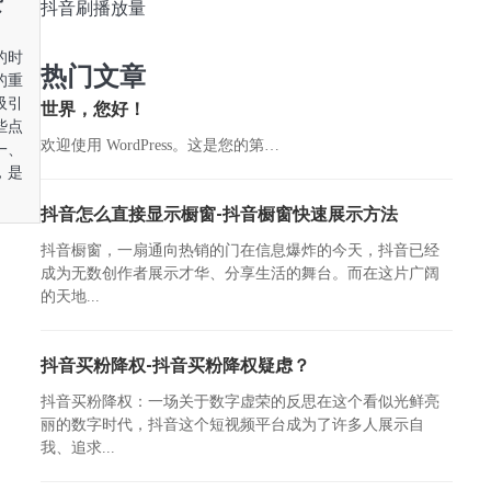
赞
抖音刷播放量
的时
热门文章
的重
吸引
世界，您好！
些点
欢迎使用 WordPress。这是您的第…
一、
，是
抖音怎么直接显示橱窗-抖音橱窗快速展示方法
抖音橱窗，一扇通向热销的门在信息爆炸的今天，抖音已经
成为无数创作者展示才华、分享生活的舞台。而在这片广阔
的天地...
抖音买粉降权-抖音买粉降权疑虑？
抖音买粉降权：一场关于数字虚荣的反思在这个看似光鲜亮
丽的数字时代，抖音这个短视频平台成为了许多人展示自
我、追求...