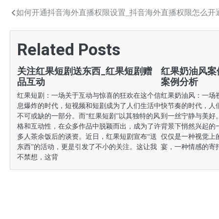
文
如何开通抖音海外直播权限设置_抖音海外直播权限怎么开
章
Related Posts
导
航
关注红果短剧送东西_红果短剧赠
红果奶油风案
品互动
案例分析
红果短剧：一场关于互动与惊喜的狂欢在这个信
红果奶油风：一场
息爆炸的时代，短视频和短剧成为了人们生活中
快节奏的时代，人
不可或缺的一部分。而“红果短剧”以其独特的风
到一丝宁静与美好
格和互动性，在众多作品中脱颖而出，成为了许
背景下悄然兴起的
多人茶余饭后的谈资。近日，红果短剧宣布“送
仅仅是一种视觉上
东西”的活动，更是引发了不小的关注。这让我
宴，一种情感的寄
不禁想，这背