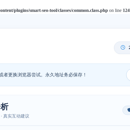
tent/plugins/smart-seo-tool/classes/common.class.php
on line
124