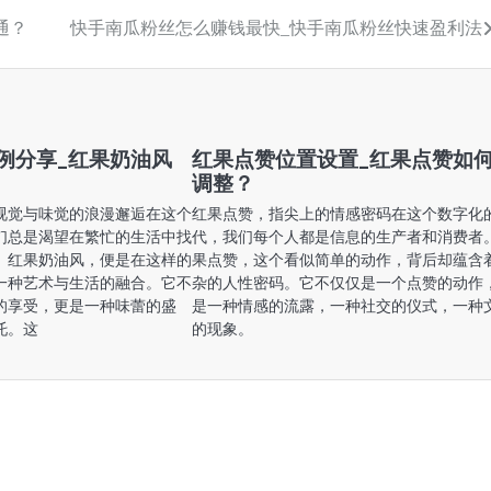
通？
快手南瓜粉丝怎么赚钱最快_快手南瓜粉丝快速盈利法
例分享_红果奶油风
红果点赞位置设置_红果点赞如
调整？
视觉与味觉的浪漫邂逅在这个
红果点赞，指尖上的情感密码在这个数字化
们总是渴望在繁忙的生活中找
代，我们每个人都是信息的生产者和消费者
。红果奶油风，便是在这样的
果点赞，这个看似简单的动作，背后却蕴含
一种艺术与生活的融合。它不
杂的人性密码。它不仅仅是一个点赞的动作
的享受，更是一种味蕾的盛
是一种情感的流露，一种社交的仪式，一种
托。这
的现象。