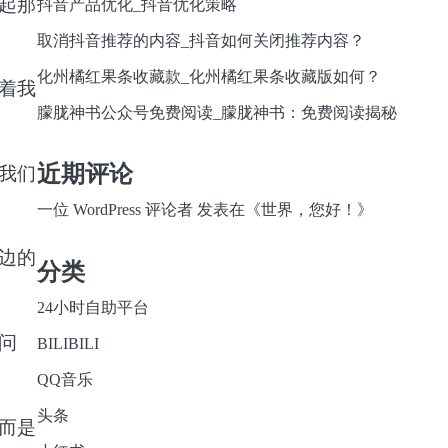
起那
抖音产品优化_抖音优化策略
取消抖音推荐的内容_抖音如何关闭推荐内容？
化州橘红果条收藏款_化州橘红果条收藏版如何？
着我
朦胧神书公众号免费阅读_朦胧神书：免费阅读揭秘
近期评论
我们
一位 WordPress 评论者
发表在《
世界，您好！
》
边的
分类
24小时自助平台
问
BILIBILI
QQ音乐
头条
而是