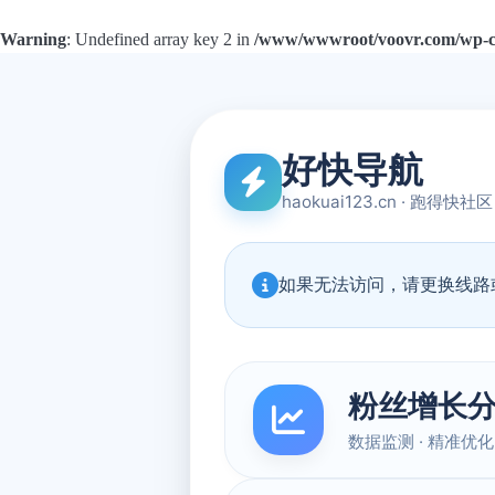
Warning
: Undefined array key 2 in
/www/wwwroot/voovr.com/wp-con